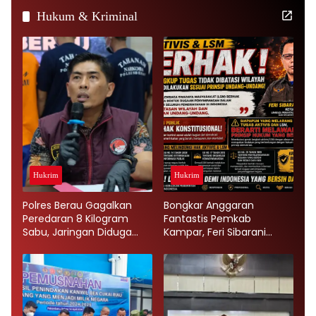
Hukum & Kriminal
Hukrim
Hukrim
Polres Berau Gagalkan
Bongkar Anggaran
Peredaran 8 Kilogram
Fantastis Pemkab
Sabu, Jaringan Diduga
Kampar, Feri Sibarani
Dikendalikan Napi Lapas
Tegaskan Aktivis & LSM
Tarakan
Bebas Mengawasi Tanpa
Batas Wilayah