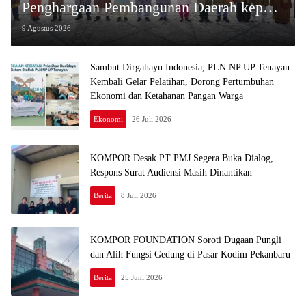
Penghargaan Pembangunan Daerah kepada
Kabupaten/Kota Terbaik
9 Agustus 2026
Sambut Dirgahayu Indonesia, PLN NP UP Tenayan
Kembali Gelar Pelatihan, Dorong Pertumbuhan
Ekonomi dan Ketahanan Pangan Warga
Ekonomi
26 Juli 2026
KOMPOR Desak PT PMJ Segera Buka Dialog,
Respons Surat Audiensi Masih Dinantikan
Berita
8 Juli 2026
KOMPOR FOUNDATION Soroti Dugaan Pungli
dan Alih Fungsi Gedung di Pasar Kodim Pekanbaru
Berita
25 Juni 2026