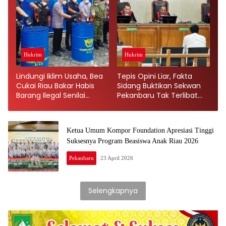
Hukrim
Hukrim
Lindungi Iklim Usaha, Bea
Tepis Opini Liar, Fakta
Cukai Riau Bakar Habis
Sidang Buktikan Sekwan
Barang Ilegal Senilai
Pekanbaru Tak Terlibat
Rp44,8 Miliar
Soal 38 Stempel
Ketua Umum Kompor Foundation Apresiasi Tinggi
Suksesnya Program Beasiswa Anak Riau 2026
Pekanbaru
23 April 2026
Selengkapnya