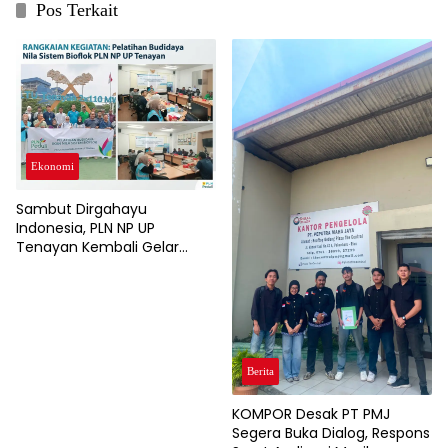
Pos Terkait
Ekonomi
Sambut Dirgahayu
Indonesia, PLN NP UP
Tenayan Kembali Gelar
Pelatihan, Dorong
Pertumbuhan Ekonomi dan
Ketahanan Pangan Warga
Berita
KOMPOR Desak PT PMJ
Segera Buka Dialog, Respons