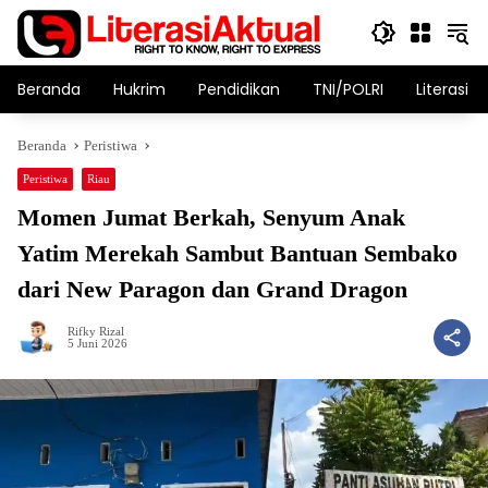
Langsung
ke
konten
Beranda
Hukrim
Pendidikan
TNI/POLRI
Literasi T
Beranda
Peristiwa
Peristiwa
Riau
Momen Jumat Berkah, Senyum Anak
Yatim Merekah Sambut Bantuan Sembako
dari New Paragon dan Grand Dragon
Rifky Rizal
5 Juni 2026