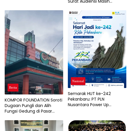
Surat Audiensi Masih
Dinantikan
Nasional
Berita
Semarak HUT ke-242
Pekanbaru: PT PLN
KOMPOR FOUNDATION Soroti
Nusantara Power Up
Dugaan Pungli dan Alih
Tenayan Siap Perkuat
Fungsi Gedung di Pasar
“KolaborAksi” Terangi
Kodim Pekanbaru
Pembangunan Kota Bertuah