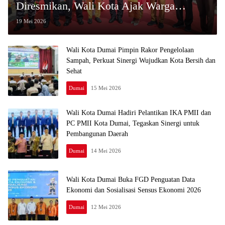
Diresmikan, Wali Kota Ajak Warga
Bersatu Lawan Narkoba
19 Mei 2026
Wali Kota Dumai Pimpin Rakor Pengelolaan
Sampah, Perkuat Sinergi Wujudkan Kota Bersih dan
Sehat
Dumai
15 Mei 2026
Wali Kota Dumai Hadiri Pelantikan IKA PMII dan
PC PMII Kota Dumai, Tegaskan Sinergi untuk
Pembangunan Daerah
Dumai
14 Mei 2026
Wali Kota Dumai Buka FGD Penguatan Data
Ekonomi dan Sosialisasi Sensus Ekonomi 2026
Dumai
12 Mei 2026