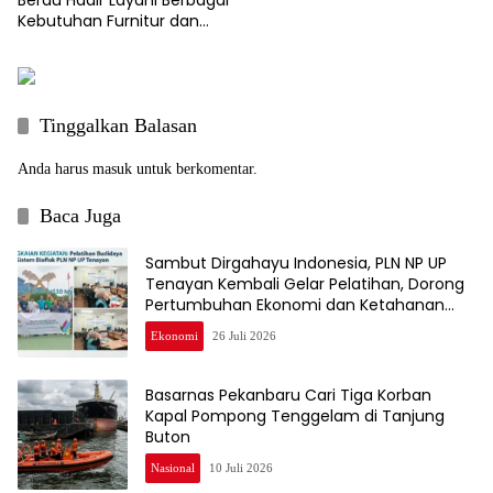
Kebutuhan Furnitur dan
Kusen Kayu Berkualitas
Tinggalkan Balasan
Anda harus
masuk
untuk berkomentar.
Baca Juga
Sambut Dirgahayu Indonesia, PLN NP UP
Tenayan Kembali Gelar Pelatihan, Dorong
Pertumbuhan Ekonomi dan Ketahanan
Pangan Warga
Ekonomi
26 Juli 2026
Basarnas Pekanbaru Cari Tiga Korban
Kapal Pompong Tenggelam di Tanjung
Buton
Nasional
10 Juli 2026