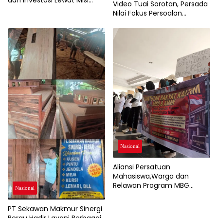
dan Investasi Lewat Misi
Video Tuai Sorotan, Persada
Dagang 2026
Nilai Fokus Persoalan
Bergeser dari Aspirasi Warga
Soal SPMB
Nasional
Aliansi Persatuan
Mahasiswa,Warga dan
Relawan Program MBG
Nasional
Sampaikan Aspirasi, Pemkab
Berau Tegaskan Dukung
PT Sekawan Makmur Sinergi
Program Nasional
Berau Hadir Layani Berbagai