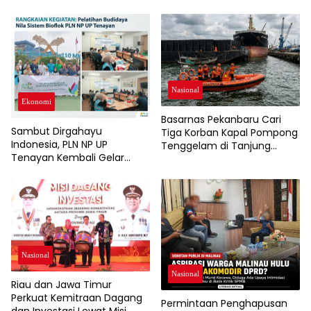
Nasional
Ekonomi
Basarnas Pekanbaru Cari
Sambut Dirgahayu
Tiga Korban Kapal Pompong
Indonesia, PLN NP UP
Tenggelam di Tanjung
Tenayan Kembali Gelar
Buton
Pelatihan, Dorong
Pertumbuhan Ekonomi dan
Ketahanan Pangan Warga
Nasional
Nasional
Riau dan Jawa Timur
Perkuat Kemitraan Dagang
Permintaan Penghapusan