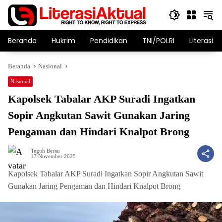
Langsung
ke
konten
Beranda
Hukrim
Pendidikan
TNI/POLRI
Literasi T
Beranda
Nasional
Nasional
Kapolsek Tabalar AKP Suradi Ingatkan
Sopir Angkutan Sawit Gunakan Jaring
Pengaman dan Hindari Knalpot Brong
Teguh Berau
17 November 2025
Kapolsek Tabalar AKP Suradi Ingatkan Sopir Angkutan Sawit
Gunakan Jaring Pengaman dan Hindari Knalpot Brong