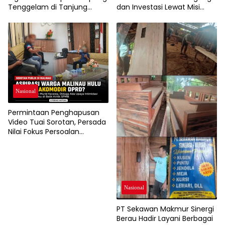
Tenggelam di Tanjung
dan Investasi Lewat Misi
Buton
Dagang 2026
Nasional
Permintaan Penghapusan
Video Tuai Sorotan, Persada
Nilai Fokus Persoalan
Bergeser dari Aspirasi Warga
Soal SPMB
Nasional
PT Sekawan Makmur Sinergi
Berau Hadir Layani Berbagai