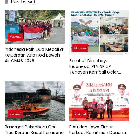
Pos Terkait
Nasional
Ekonomi
Indonesia Raih Dua Medali di
Kejuaraan Asia Hoki Bawah
Sambut Dirgahayu
Air CMAS 2026
Indonesia, PLN NP UP
Tenayan Kembali Gelar
Pelatihan, Dorong
Pertumbuhan Ekonomi dan
Ketahanan Pangan Warga
Nasional
Nasional
Basarnas Pekanbaru Cari
Riau dan Jawa Timur
Tiga Korban Kapal Pompong
Perkuat Kemitraan Dagang