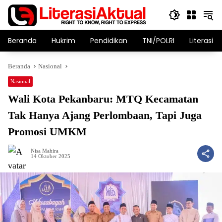
Langsung
ke
konten
Beranda
Hukrim
Pendidikan
TNI/POLRI
Literasi T
Beranda
Nasional
Nasional
Wali Kota Pekanbaru: MTQ Kecamatan
Tak Hanya Ajang Perlombaan, Tapi Juga
Promosi UMKM
Nisa Mahira
14 Oktober 2025