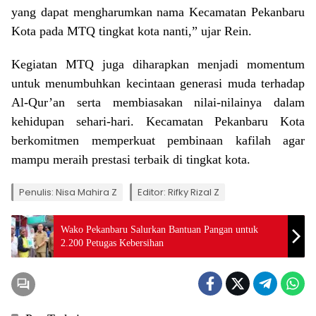
yang dapat mengharumkan nama Kecamatan Pekanbaru
Kota pada MTQ tingkat kota nanti,” ujar Rein.
Kegiatan MTQ juga diharapkan menjadi momentum
untuk menumbuhkan kecintaan generasi muda terhadap
Al-Qur’an serta membiasakan nilai-nilainya dalam
kehidupan sehari-hari. Kecamatan Pekanbaru Kota
berkomitmen memperkuat pembinaan kafilah agar
mampu meraih prestasi terbaik di tingkat kota.
Penulis: Nisa Mahira Z
Editor: Rifky Rizal Z
Wako Pekanbaru Salurkan Bantuan Pangan untuk
2.200 Petugas Kebersihan