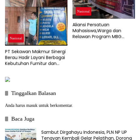
Nasional
Aliansi Persatuan
Mahasiswa,Warga dan
Relawan Program MBG
Nasional
Sampaikan Aspirasi, Pemkab
Berau Tegaskan Dukung
PT Sekawan Makmur Sinergi
Program Nasional
Berau Hadir Layani Berbagai
Kebutuhan Furnitur dan
Kusen Kayu Berkualitas
Tinggalkan Balasan
Anda harus
masuk
untuk berkomentar.
Baca Juga
Sambut Dirgahayu Indonesia, PLN NP UP
Tenayan Kembali Gelar Pelatihan, Dorong