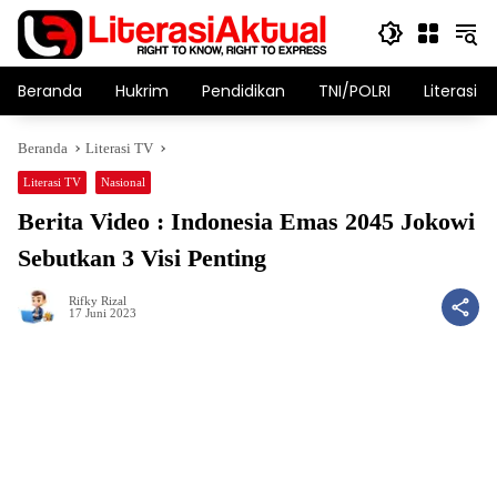
Langsung
ke
konten
Beranda
Hukrim
Pendidikan
TNI/POLRI
Literasi T
Beranda
Literasi TV
Literasi TV
Nasional
Berita Video : Indonesia Emas 2045 Jokowi
Sebutkan 3 Visi Penting
Rifky Rizal
17 Juni 2023