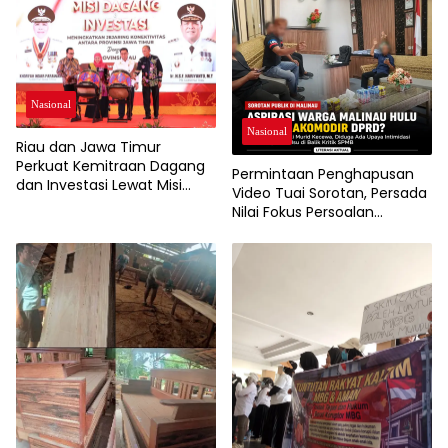
Pertumbuhan Ekonomi dan
Ketahanan Pangan Warga
Nasional
Nasional
Riau dan Jawa Timur
Perkuat Kemitraan Dagang
Permintaan Penghapusan
dan Investasi Lewat Misi
Video Tuai Sorotan, Persada
Dagang 2026
Nilai Fokus Persoalan
Bergeser dari Aspirasi Warga
Soal SPMB