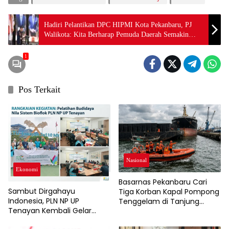
Hadiri Pelantikan DPC HIPMI Kota Pekanbaru, PJ
Walikota: Kita Berharap Pemuda Daerah Semakin
Termotivasi Menjadi Pengusaha
1
Pos Terkait
Nasional
Ekonomi
Basarnas Pekanbaru Cari
Sambut Dirgahayu
Tiga Korban Kapal Pompong
Indonesia, PLN NP UP
Tenggelam di Tanjung
Tenayan Kembali Gelar
Buton
Pelatihan, Dorong