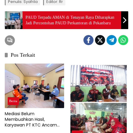
Penulis: Syafrila
Editor: Rr
PAUD Terpadu AMAN di Tenayan Raya Diharapkan
Jadi Percontohan PAUD Perkantoran di Pekanbaru
Pos Terkait
Berita
Mediasi Belum
Membuahkan Hasil,
Karyawan PT KTC Ancam
Gelar Aksi Unjuk Rasa