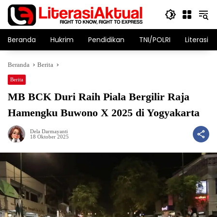
Langsung
ke
konten
Beranda
Hukrim
Pendidikan
TNI/POLRI
Literasi T
Beranda
Berita
Berita
MB BCK Duri Raih Piala Bergilir Raja
Hamengku Buwono X 2025 di Yogyakarta
Dela Darmayanti
18 Oktober 2025