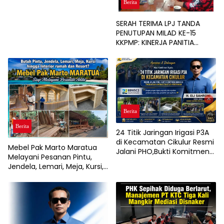
Berita
SERAH TERIMA LPJ TANDA
PENUTUPAN MILAD KE-15
KKPMP: KINERJA PANITIA
DINILAI PALING SUKSES DAN
BERSIH DARI MASALAH
KEUANGAN
Berita
Berita
24 Titik Jaringan Irigasi P3A
di Kecamatan Cikulur Resmi
Mebel Pak Marto Maratua
Jalani PHO,Bukti Komitmen
Melayani Pesanan Pintu,
BBWSC3 Tingkatkan
Jendela, Lemari, Meja, Kursi,
Infrastruktur Pertanian
hingga Interior Rumah, Café,
dan Resort