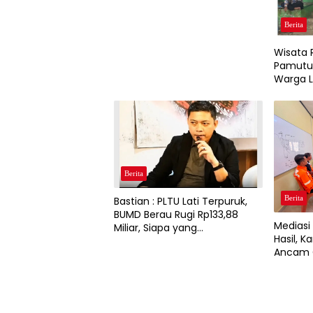
Berita
Wisata 
Pamutus
Warga L
Berita
Berita
Bastian : PLTU Lati Terpuruk,
BUMD Berau Rugi Rp133,88
Medias
Miliar, Siapa yang
Hasil, 
Bertanggung Jawab?
Ancam G