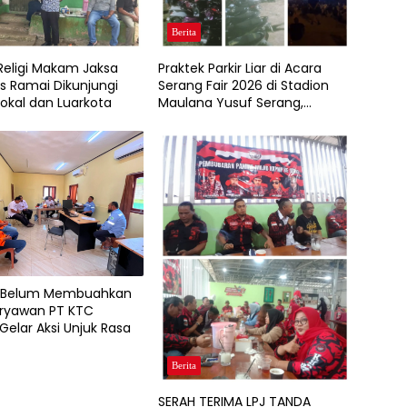
Berita
Religi Makam Jaksa
Praktek Parkir Liar di Acara
 Ramai Dikunjungi
Serang Fair 2026 di Stadion
okal dan Luarkota
Maulana Yusuf Serang,
Pengendara Roda Dua dan
Pendapatan Asli Daerah (
PAD)Jadi Korbannya
i Belum Membuahkan
Karyawan PT KTC
elar Aksi Unjuk Rasa
Berita
SERAH TERIMA LPJ TANDA