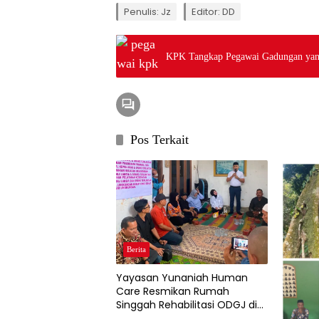
Penulis: Jz
Editor: DD
KPK Tangkap Pegawai Gadungan yang
Pos Terkait
Berita
Yayasan Yunaniah Human
Care Resmikan Rumah
Singgah Rehabilitasi ODGJ di
Cibadak.