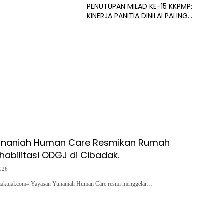
PENUTUPAN MILAD KE-15 KKPMP:
KINERJA PANITIA DINILAI PALING
SUKSES DAN BERSIH DARI
MASALAH KEUANGAN
unaniah Human Care Resmikan Rumah
habilitasi ODGJ di Cibadak.
2026
siaktual.com– Yayasan Yunaniah Human Care resmi menggelar…