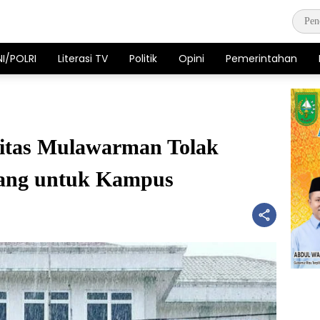
NI/POLRI
Literasi TV
Politik
Opini
Pemerintahan
sitas Mulawarman Tolak
bang untuk Kampus