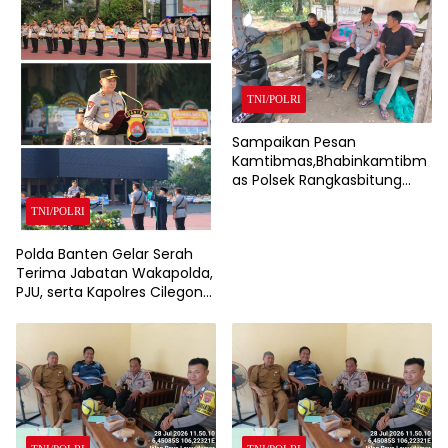
TNI/POLRI
Sampaikan Pesan
Kamtibmas,Bhabinkamtibm
as Polsek Rangkasbitung
Polres Lebak Sambangi
TNI/POLRI
Warga Kampung Cisalam
Polda Banten Gelar Serah
Terima Jabatan Wakapolda,
PJU, serta Kapolres Cilegon
dan Lebak