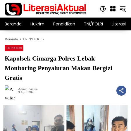
Langsung
ke
konten
Beranda
Hukrim
Pendidikan
TNI/POLRI
Literasi T
Beranda
TNI/POLRI
TNI/POLRI
Kapolsek Cimarga Polres Lebak
Monitoring Penyaluran Makan Bergizi
Gratis
Admin Banten
9 April 2026