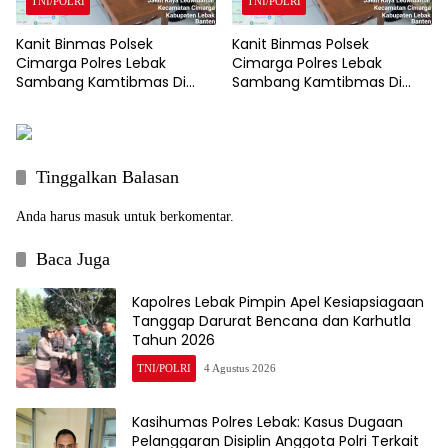
TNI/POLRI
TNI/POLRI
Kanit Binmas Polsek
Kanit Binmas Polsek
Cimarga Polres Lebak
Cimarga Polres Lebak
Sambang Kamtibmas Di
Sambang Kamtibmas Di
SDN 02 Cimarga.
SDN 02 Cimarga.
Tinggalkan Balasan
Anda harus
masuk
untuk berkomentar.
Baca Juga
Kapolres Lebak Pimpin Apel Kesiapsiagaan
Tanggap Darurat Bencana dan Karhutla
Tahun 2026
TNI/POLRI
4 Agustus 2026
Kasihumas Polres Lebak: Kasus Dugaan
Pelanggaran Disiplin Anggota Polri Terkait