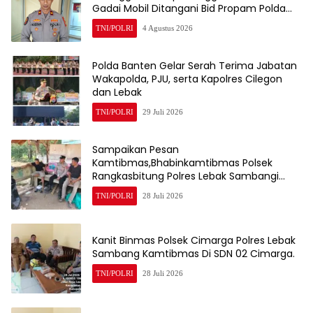
Gadai Mobil Ditangani Bid Propam Polda
Banten
TNI/POLRI
4 Agustus 2026
Polda Banten Gelar Serah Terima Jabatan
Wakapolda, PJU, serta Kapolres Cilegon
dan Lebak
TNI/POLRI
29 Juli 2026
Sampaikan Pesan
Kamtibmas,Bhabinkamtibmas Polsek
Rangkasbitung Polres Lebak Sambangi
Warga Kampung Cisalam
TNI/POLRI
28 Juli 2026
Kanit Binmas Polsek Cimarga Polres Lebak
Sambang Kamtibmas Di SDN 02 Cimarga.
TNI/POLRI
28 Juli 2026