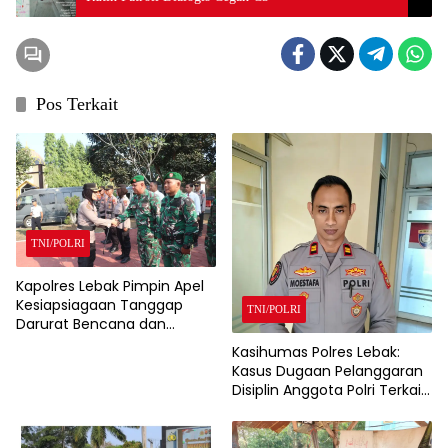
Pos Terkait
TNI/POLRI
Kapolres Lebak Pimpin Apel
Kesiapsiagaan Tanggap
TNI/POLRI
Darurat Bencana dan
Karhutla Tahun 2026
Kasihumas Polres Lebak:
Kasus Dugaan Pelanggaran
Disiplin Anggota Polri Terkait
Gadai Mobil Ditangani Bid
Propam Polda Banten