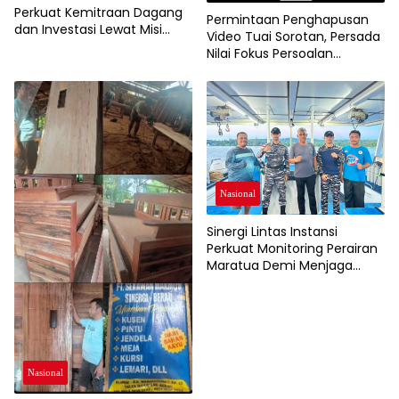
Perkuat Kemitraan Dagang
Permintaan Penghapusan
dan Investasi Lewat Misi
Video Tuai Sorotan, Persada
Dagang 2026
Nilai Fokus Persoalan
Bergeser dari Aspirasi Warga
Soal SPMB
Nasional
Sinergi Lintas Instansi
Perkuat Monitoring Perairan
Maratua Demi Menjaga
Kondusivitas Wisata Bahari
Nasional