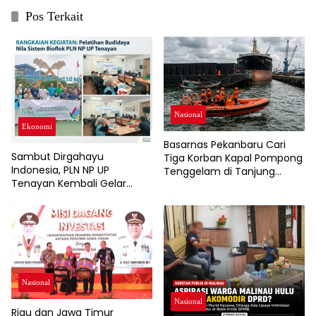
Pos Terkait
Nasional
Ekonomi
Basarnas Pekanbaru Cari
Sambut Dirgahayu
Tiga Korban Kapal Pompong
Indonesia, PLN NP UP
Tenggelam di Tanjung
Tenayan Kembali Gelar
Buton
Pelatihan, Dorong
Pertumbuhan Ekonomi dan
Ketahanan Pangan Warga
Nasional
Nasional
Riau dan Jawa Timur