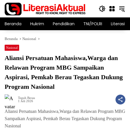
Langsung
ke
konten
Beranda
Hukrim
Pendidikan
TNI/POLRI
Literasi T
Beranda
Nasional
Nasional
Aliansi Persatuan Mahasiswa,Warga dan
Relawan Program MBG Sampaikan
Aspirasi, Pemkab Berau Tegaskan Dukung
Program Nasional
Teguh Berau
1 Juli 2026
Aliansi Persatuan Mahasiswa,Warga dan Relawan Program MBG
Sampaikan Aspirasi, Pemkab Berau Tegaskan Dukung Program
Nasional