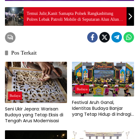
Temui Julir,Kanit Samapta Polsek Rangkasbitung
Polres Lebak Patroli Mobile di Seputaran Alun Alun
Rangkasbitung Cegah C3
Pos Terkait
Budaya
Budaya
Festival Aruh Ganal,
Identitas Budaya Banjar
Seni Ukir Jepara: Warisan
yang Tetap Hidup di Indragiri
Budaya yang Tetap Eksis di
Hilir
Tengah Arus Modernisasi