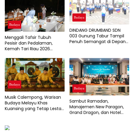
Budaya
Budaya
DINDANG DRUMBAND SDN
003 Gunung Tabur Tampil
Menggali Tafsir Tubuh
Penuh Semangat di Depan
Pesisir dan Pedalaman,
Museum Gunung Tabur
Kemah Tari Riau 2026
Hadirkan 10 Penari Muda
Terpilih
Budaya
Budaya
Musik Calempong, Warisan
Sambut Ramadan,
Budaya Melayu Khas
Manajemen New Paragon,
Kuansing yang Tetap Lestari
Grand Dragon, dan Hotel
di Tengah Tantangan
New Holywood Gelar
Zaman
Santunan Anak Yatim