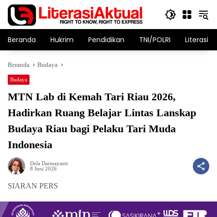
Langsung
ke
konten
Beranda
Hukrim
Pendidikan
TNI/POLRI
Literasi T
Beranda
Budaya
Budaya
MTN Lab di Kemah Tari Riau 2026,
Hadirkan Ruang Belajar Lintas Lanskap
Budaya Riau bagi Pelaku Tari Muda
Indonesia
Dela Darmayanti
8 Juni 2026
SIARAN PERS