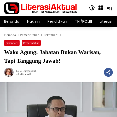
Langsung
ke
konten
Beranda
Hukrim
Pendidikan
TNI/POLRI
Literasi T
Beranda
Pemerintahan
Pekanbaru
Pekanbaru
Pemerintahan
Wako Agung: Jabatan Bukan Warisan,
Tapi Tanggung Jawab!
Dela Darmayanti
15 Juli 2025