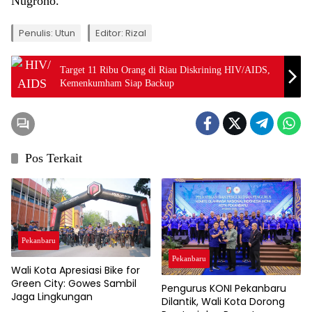
Nugroho.
Penulis: Utun
Editor: Rizal
Target 11 Ribu Orang di Riau Diskrining HIV/AIDS,
Kemenkumham Siap Backup
Pos Terkait
Pekanbaru
Pekanbaru
Wali Kota Apresiasi Bike for
Green City: Gowes Sambil
Pengurus KONI Pekanbaru
Jaga Lingkungan
Dilantik, Wali Kota Dorong