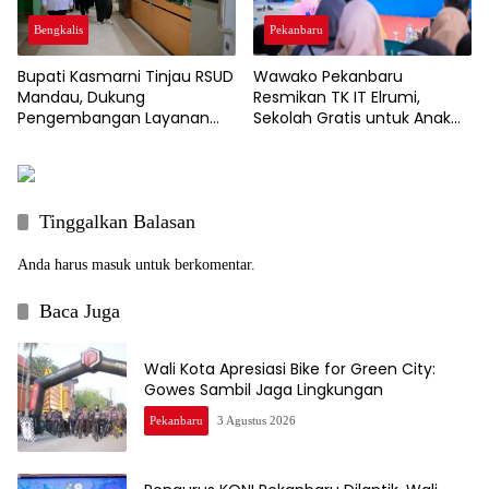
Pekanbaru
Bengkalis
Wawako Pekanbaru
Bupati Kasmarni Tinjau RSUD
Resmikan TK IT Elrumi,
Mandau, Dukung
Sekolah Gratis untuk Anak
Pengembangan Layanan
Kurang Mampu Dukung
Jantung dan Ortopedi
Wajib Belajar 13 Tahun
Tinggalkan Balasan
Anda harus
masuk
untuk berkomentar.
Baca Juga
Wali Kota Apresiasi Bike for Green City:
Gowes Sambil Jaga Lingkungan
Pekanbaru
3 Agustus 2026