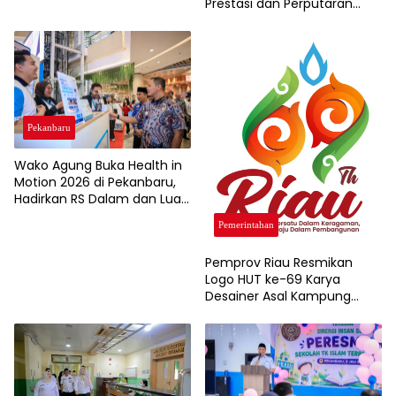
Prestasi dan Perputaran
Ekonomi Lewat Event
Olahraga
Pekanbaru
Wako Agung Buka Health in
Motion 2026 di Pekanbaru,
Hadirkan RS Dalam dan Luar
Negeri untuk Edukasi
Pemerintahan
Kesehatan Masyarakat
Pemprov Riau Resmikan
Logo HUT ke-69 Karya
Desainer Asal Kampung
Rempak Siak, Simbol Filosofi
Harmoni dan Budaya
Melayu