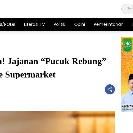
NI/POLRI
Literasi TV
Politik
Opini
Pemerintahan
! Jajanan “Pucuk Rebung”
se Supermarket