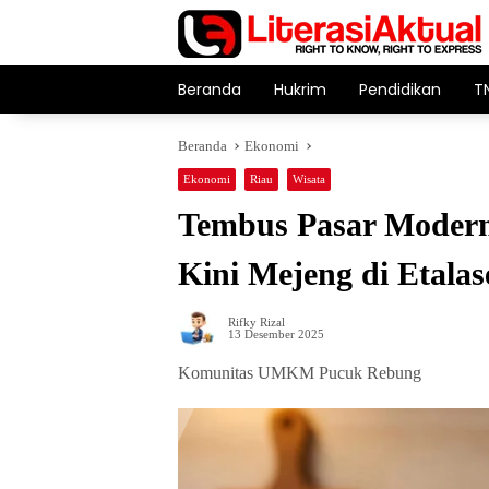
Langsung
ke
konten
Beranda
Hukrim
Pendidikan
T
Beranda
Ekonomi
Ekonomi
Riau
Wisata
Tembus Pasar Modern
Kini Mejeng di Etala
Rifky Rizal
13 Desember 2025
Komunitas UMKM Pucuk Rebung