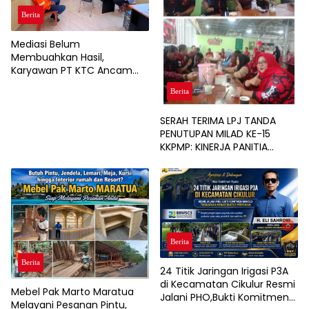
Berita
Mediasi Belum
Membuahkan Hasil,
Karyawan PT KTC Ancam
Gelar Aksi Unjuk Rasa
Berita
SERAH TERIMA LPJ TANDA
PENUTUPAN MILAD KE-15
KKPMP: KINERJA PANITIA
DINILAI PALING SUKSES DAN
BERSIH DARI MASALAH
KEUANGAN
Berita
Berita
24 Titik Jaringan Irigasi P3A
di Kecamatan Cikulur Resmi
Mebel Pak Marto Maratua
Jalani PHO,Bukti Komitmen
Melayani Pesanan Pintu,