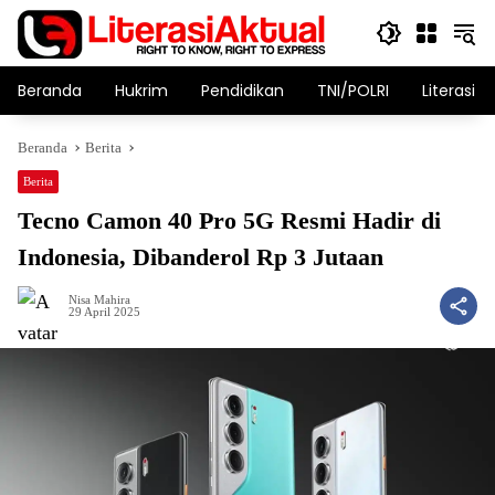
Langsung
ke
konten
Beranda
Hukrim
Pendidikan
TNI/POLRI
Literasi T
Beranda
Berita
Berita
Tecno Camon 40 Pro 5G Resmi Hadir di
Indonesia, Dibanderol Rp 3 Jutaan
Nisa Mahira
29 April 2025