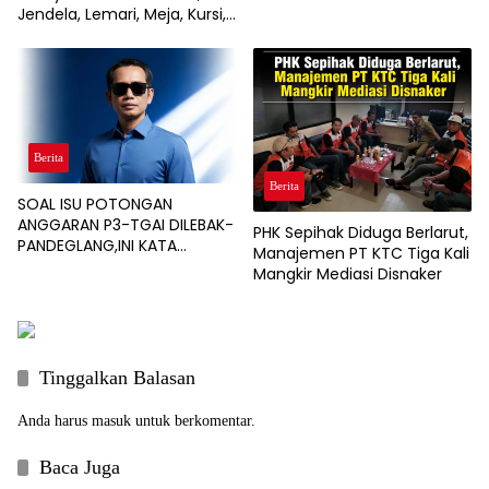
BBWSC3 Tingkatkan
Jendela, Lemari, Meja, Kursi,
Infrastruktur Pertanian
hingga Interior Rumah, Café,
dan Resort
Berita
Berita
SOAL ISU POTONGAN
ANGGARAN P3-TGAI DILEBAK-
PHK Sepihak Diduga Berlarut,
PANDEGLANG,INI KATA
Manajemen PT KTC Tiga Kali
PENGAWAL PROGRAM
Mangkir Mediasi Disnaker
Tinggalkan Balasan
Anda harus
masuk
untuk berkomentar.
Baca Juga