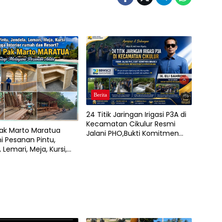
Berita
24 Titik Jaringan Irigasi P3A di
Kecamatan Cikulur Resmi
ak Marto Maratua
Jalani PHO,Bukti Komitmen
i Pesanan Pintu,
BBWSC3 Tingkatkan
 Lemari, Meja, Kursi,
Infrastruktur Pertanian
Interior Rumah, Café,
ort