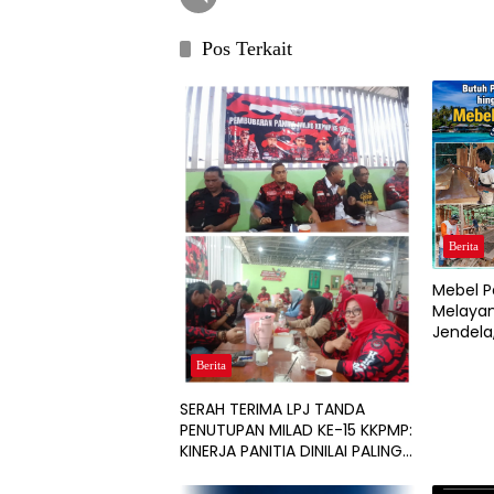
Pos Terkait
Berita
Mebel P
Melayan
Jendela,
hingga 
Berita
dan Res
SERAH TERIMA LPJ TANDA
PENUTUPAN MILAD KE-15 KKPMP:
KINERJA PANITIA DINILAI PALING
SUKSES DAN BERSIH DARI
MASALAH KEUANGAN