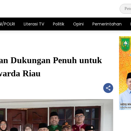
NI/POLRI
Literasi TV
Politik
Opini
Pemerintahan
kan Dukungan Penuh untuk
arda Riau