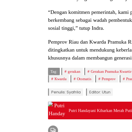
“Dengan komitmen pemerintah, kami 
berkembang sebagai wadah pembentuka
sosial tinggi,” tutup Indra.
Pemprov Riau dan Kwarda Pramuka Riau
ditingkatkan untuk mendukung keberla
khususnya dalam membangun generasi 
Tag:
gerakan
Gerakan Pramuka Kwartir
Kwarda
Otomatis
Pemprov
Pr
Penulis: Syafrila
Editor: Utun
Putri Handayani Kibarkan Merah Put