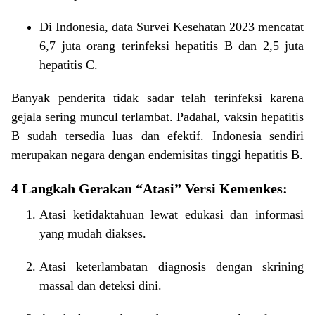
Di Indonesia, data Survei Kesehatan 2023 mencatat
6,7 juta orang terinfeksi hepatitis B dan 2,5 juta
hepatitis C.
Banyak penderita tidak sadar telah terinfeksi karena
gejala sering muncul terlambat. Padahal, vaksin hepatitis
B sudah tersedia luas dan efektif. Indonesia sendiri
merupakan negara dengan endemisitas tinggi hepatitis B.
4 Langkah Gerakan “Atasi” Versi Kemenkes:
Atasi ketidaktahuan lewat edukasi dan informasi
yang mudah diakses.
Atasi keterlambatan diagnosis dengan skrining
massal dan deteksi dini.