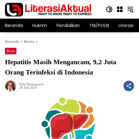
Langsung
ke
konten
Beranda
Hukrim
Pendidikan
TNI/POLRI
Literasi T
Beranda
Berita
Berita
Hepatitis Masih Mengancam, 9,2 Juta
Orang Terinfeksi di Indonesia
Dela Darmayanti
28 Juli 2025