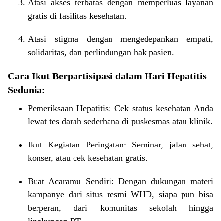
Atasi akses terbatas dengan memperluas layanan
gratis di fasilitas kesehatan.
Atasi stigma dengan mengedepankan empati,
solidaritas, dan perlindungan hak pasien.
Cara Ikut Berpartisipasi dalam Hari Hepatitis
Sedunia:
Pemeriksaan Hepatitis: Cek status kesehatan Anda
lewat tes darah sederhana di puskesmas atau klinik.
Ikut Kegiatan Peringatan: Seminar, jalan sehat,
konser, atau cek kesehatan gratis.
Buat Acaramu Sendiri: Dengan dukungan materi
kampanye dari situs resmi WHD, siapa pun bisa
berperan, dari komunitas sekolah hingga
lingkungan RT.