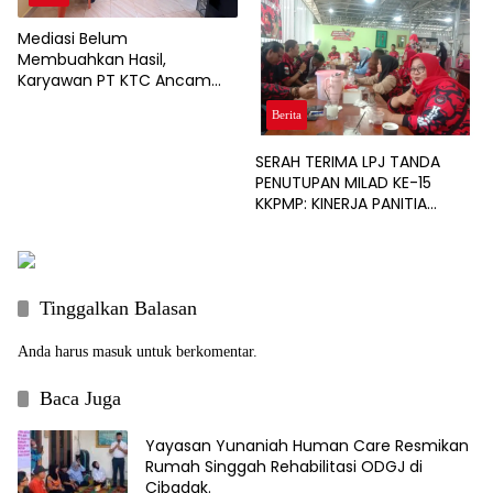
Mediasi Belum
Membuahkan Hasil,
Karyawan PT KTC Ancam
Gelar Aksi Unjuk Rasa
Berita
SERAH TERIMA LPJ TANDA
PENUTUPAN MILAD KE-15
KKPMP: KINERJA PANITIA
DINILAI PALING SUKSES DAN
BERSIH DARI MASALAH
KEUANGAN
Tinggalkan Balasan
Anda harus
masuk
untuk berkomentar.
Baca Juga
Yayasan Yunaniah Human Care Resmikan
Rumah Singgah Rehabilitasi ODGJ di
Cibadak.