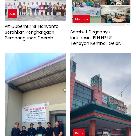
Riau
Ekonomi
Plt Gubernur SF Hariyanto
Sambut Dirgahayu
Serahkan Penghargaan
Indonesia, PLN NP UP
Pembangunan Daerah
Tenayan Kembali Gelar
kepada Kabupaten/Kota
Pelatihan, Dorong
Terbaik
Pertumbuhan Ekonomi dan
Ketahanan Pangan Warga
Berita