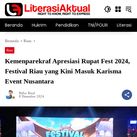
Langsung
ke
konten
Beranda
Hukrim
Pendidikan
TNI/POLRI
Literasi T
Beranda
Riau
Riau
Kemenparekraf Apresiasi Rupat Fest 2024,
Festival Riau yang Kini Masuk Karisma
Event Nusantara
Rifky Rizal
8 Desember 2024