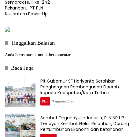
Semarak HUT ke-242
Pekanbaru: PT PLN
Nusantara Power Up
Tenayan Siap Perkuat
“KolaborAksi” Terangi
Pembangunan Kota Bertuah
Tinggalkan Balasan
Anda harus
masuk
untuk berkomentar.
Baca Juga
Plt Gubernur SF Hariyanto Serahkan
Penghargaan Pembangunan Daerah
kepada Kabupaten/Kota Terbaik
Riau
9 Agustus 2026
Sambut Dirgahayu Indonesia, PLN NP UP
Tenayan Kembali Gelar Pelatihan, Dorong
Pertumbuhan Ekonomi dan Ketahanan
Pangan Warga