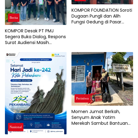
KOMPOR FOUNDATION Soroti
Dugaan Pungli dan Alih
Berita
Fungsi Gedung di Pasar
Kodim Pekanbaru
KOMPOR Desak PT PMJ
Segera Buka Dialog, Respons
Surat Audiensi Masih
Dinantikan
Peristiwa
Momen Jumat Berkah,
Senyum Anak Yatim
Merekah Sambut Bantuan
Nasional
Sembako dari New Paragon
dan Grand Dragon