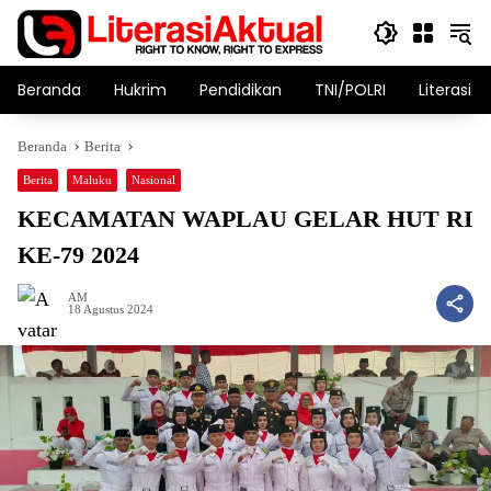
Langsung
ke
konten
Beranda
Hukrim
Pendidikan
TNI/POLRI
Literasi T
Beranda
Berita
Berita
Maluku
Nasional
KECAMATAN WAPLAU GELAR HUT RI
KE-79 2024
AM
18 Agustus 2024