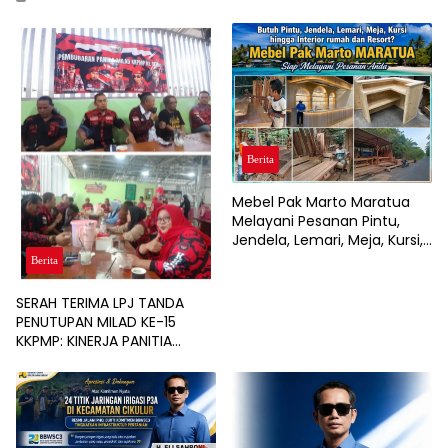
Berita
Mebel Pak Marto Maratua
Melayani Pesanan Pintu,
Jendela, Lemari, Meja, Kursi,
hingga Interior Rumah, Café,
Berita
dan Resort
SERAH TERIMA LPJ TANDA
PENUTUPAN MILAD KE-15
KKPMP: KINERJA PANITIA
DINILAI PALING SUKSES DAN
BERSIH DARI MASALAH
KEUANGAN