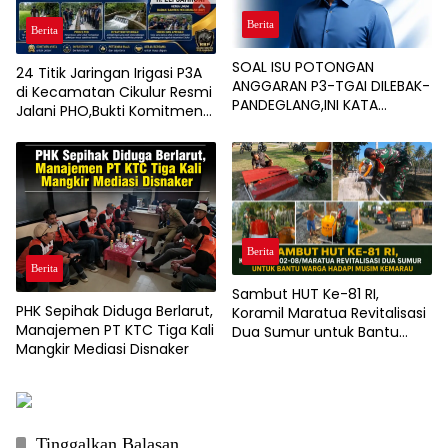
Berita
Berita
SOAL ISU POTONGAN
24 Titik Jaringan Irigasi P3A
ANGGARAN P3-TGAI DILEBAK-
di Kecamatan Cikulur Resmi
PANDEGLANG,INI KATA
Jalani PHO,Bukti Komitmen
PENGAWAL PROGRAM
BBWSC3 Tingkatkan
Infrastruktur Pertanian
Berita
Berita
Sambut HUT Ke-81 RI,
PHK Sepihak Diduga Berlarut,
Koramil Maratua Revitalisasi
Manajemen PT KTC Tiga Kali
Dua Sumur untuk Bantu
Mangkir Mediasi Disnaker
Warga Hadapi Musim
Kemarau
Tinggalkan Balasan