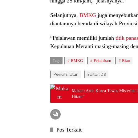
hingga 25 km/jam,” jelasnyanya.
Selanjutnya,
BMKG
juga menyebutkan d
diantaranya berada di wilayah Provinsi
“Pelalawan memiliki jumlah
titik pana
Kepulauan Meranti masing-masing denga
Tag:
BMKG
Pekanbaru
Riau
Penulis: Utun
Editor: DS
Makam Artis Korea Tewas Misterius 
Hitam”
Pos Terkait