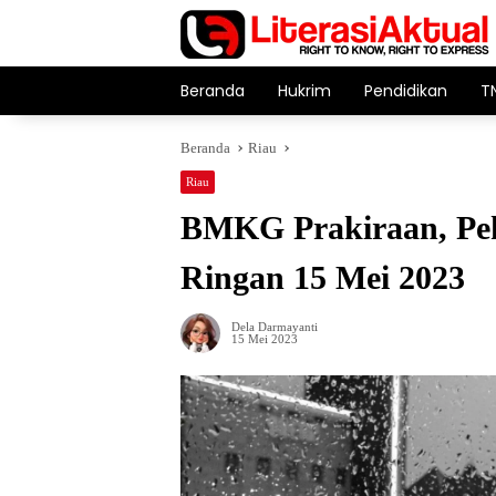
Langsung
ke
konten
Beranda
Hukrim
Pendidikan
T
Beranda
Riau
Riau
BMKG Prakiraan, Pe
Ringan 15 Mei 2023
Dela Darmayanti
15 Mei 2023