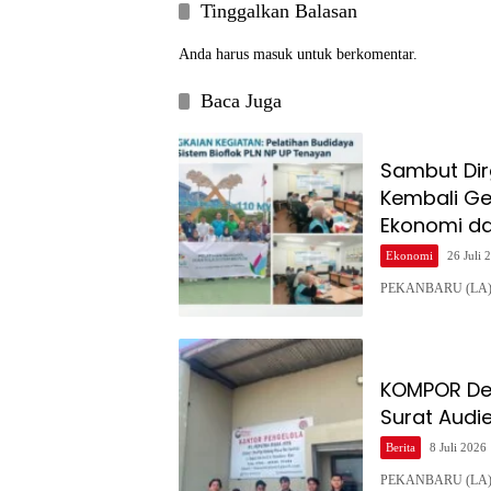
Tinggalkan Balasan
Anda harus
masuk
untuk berkomentar.
Baca Juga
Sambut Dir
Kembali Ge
Ekonomi d
Ekonomi
26 Juli 
PEKANBARU (LA) – 
KOMPOR Des
Surat Audie
Berita
8 Juli 2026
PEKANBARU (LA) – 