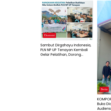
Ekonomi
Sambut Dirgahayu Indonesia,
PLN NP UP Tenayan Kembali
Gelar Pelatihan, Dorong
Pertumbuhan Ekonomi dan
Ketahanan Pangan Warga
Berita
KOMPOR
Buka Di
Audiens