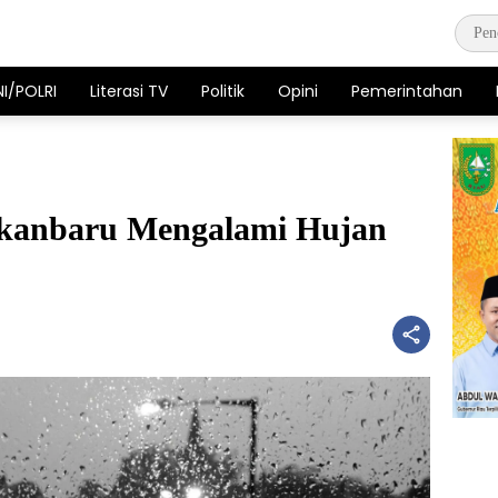
NI/POLRI
Literasi TV
Politik
Opini
Pemerintahan
kanbaru Mengalami Hujan