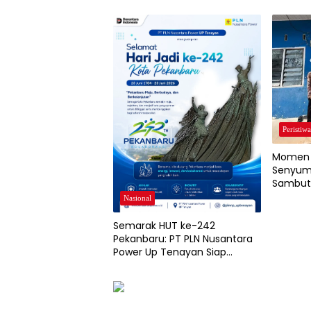
Peristiw
Momen 
Senyum
Sambut
dari Ne
Nasional
Dragon
Semarak HUT ke-242
Pekanbaru: PT PLN Nusantara
Power Up Tenayan Siap
Perkuat “KolaborAksi” Terangi
Pembangunan Kota Bertuah