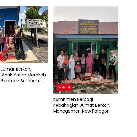
a
Jumat Berkah,
 Anak Yatim Merekah
 Bantuan Sembako
w Paragon dan Grand
Nasional
Komitmen Berbagi
Kebahagian Jumat Berkah,
Managemen New Paragon
dan Grand Dragon Kembali
Salurkan Sembako Di dua
Panti Asuhan