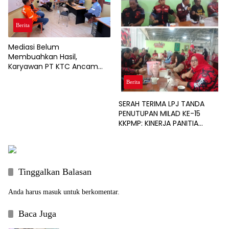
Berita
Mediasi Belum
Membuahkan Hasil,
Karyawan PT KTC Ancam
Gelar Aksi Unjuk Rasa
Berita
SERAH TERIMA LPJ TANDA
PENUTUPAN MILAD KE-15
KKPMP: KINERJA PANITIA
DINILAI PALING SUKSES DAN
BERSIH DARI MASALAH
KEUANGAN
Tinggalkan Balasan
Anda harus
masuk
untuk berkomentar.
Baca Juga