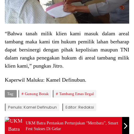
“Bahwa tanah milik klien kami masuk dalam areal
tambang maka kami tim hukum pemilik lahan berharap
dapat bersinergi dengan pihak kepolisian maupun TNI
dalam rangka penegakan hukum di areal tambang milik
klien kami,” pungkas Jitro.
Kaperwil Maluku: Kamel Definubun.
Tag:
Gunung Botak
Tambang Emas Ilegal
Penulis: Kamel Definubun
Editor: Redaksi
UKM Batra Pentaskan Pertunjukan “Membatu”, Smart
Fest Sukses Di Gelar