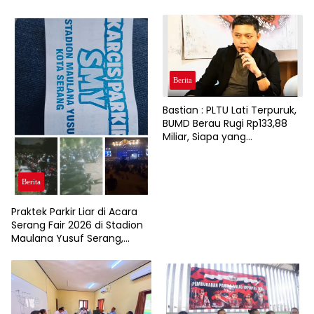
Berita
Bastian : PLTU Lati Terpuruk,
BUMD Berau Rugi Rp133,88
Miliar, Siapa yang
Bertanggung Jawab?
Berita
Praktek Parkir Liar di Acara
Serang Fair 2026 di Stadion
Maulana Yusuf Serang,
Pengendara Roda Dua dan
Pendapatan Asli Daerah (
PAD)Jadi Korbannya