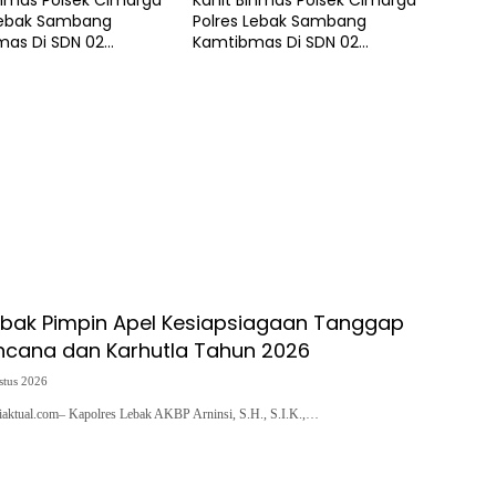
inmas Polsek Cimarga
Kanit Binmas Polsek Cimarga
Lebak Sambang
Polres Lebak Sambang
as Di SDN 02
Kamtibmas Di SDN 02
a.
Cimarga.
ebak Pimpin Apel Kesiapsiagaan Tanggap
ncana dan Karhutla Tahun 2026
stus 2026
siaktual.com– Kapolres Lebak AKBP Arninsi, S.H., S.I.K.,…