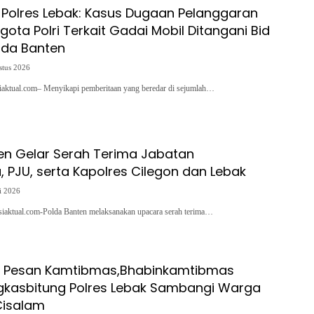
Polres Lebak: Kasus Dugaan Pelanggaran
ggota Polri Terkait Gadai Mobil Ditangani Bid
lda Banten
stus 2026
siaktual.com– Menyikapi pemberitaan yang beredar di sejumlah…
en Gelar Serah Terima Jabatan
 PJU, serta Kapolres Cilegon dan Lebak
i 2026
asiaktual.com-Polda Banten melaksanakan upacara serah terima…
 Pesan Kamtibmas,Bhabinkamtibmas
gkasbitung Polres Lebak Sambangi Warga
isalam