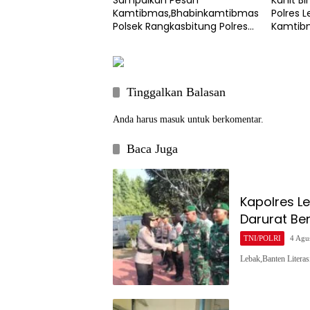
Sampaikan Pesan
Kanit B
Kamtibmas,Bhabinkamtibmas
Polres 
Polsek Rangkasbitung Polres
Kamtibm
Lebak Sambangi Warga
Cimarg
Kampung Cisalam
Tinggalkan Balasan
Anda harus
masuk
untuk berkomentar.
Baca Juga
Kapolres L
Darurat Be
TNI/POLRI
4 Agu
Lebak,Banten Litera