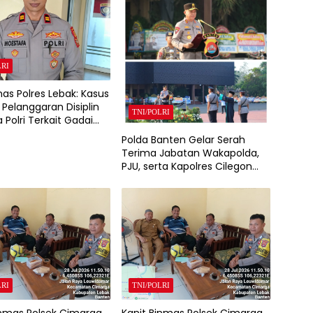
LRI
as Polres Lebak: Kasus
Pelanggaran Disiplin
TNI/POLRI
 Polri Terkait Gadai
itangani Bid Propam
Polda Banten Gelar Serah
anten
Terima Jabatan Wakapolda,
PJU, serta Kapolres Cilegon
dan Lebak
LRI
TNI/POLRI