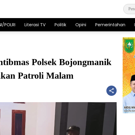
NI/POLRI
Literasi TV
Politik
Opini
Pemerintahan
tibmas Polsek Bojongmanik
akan Patroli Malam