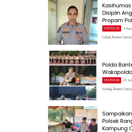
Kasihumas 
Disiplin An
Propam Po
TNI/POLRI
4 Agu
Lebak,Banten Litera
Polda Bant
Wakapolda,
TNI/POLRI
29 Jul
Serang Banten Liter
Sampaikan
Polsek Ran
Kampung C