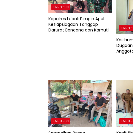
TNI/POLRI
Kapolres Lebak Pimpin Apel
Kesiapsiagaan Tanggap
TNI/PO
Darurat Bencana dan Karhutla
Tahun 2026
Kasihum
Dugaan 
Anggota
Mobil D
Polda B
TNI/POLRI
TNI/PO