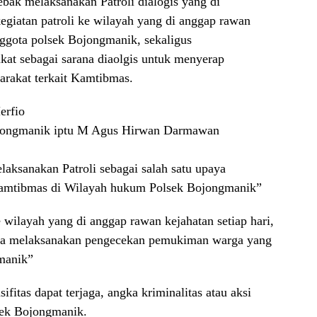
bak melaksanakan Patroli dialogis yang di
kegiatan patroli ke wilayah yang di anggap rawan
nggota polsek Bojongmanik, sekaligus
kat sebagai sarana diaolgis untuk menyerap
yarakat terkait Kamtibmas.
erfio
ojongmanik iptu M Agus Hirwan Darmawan
aksanakan Patroli sebagai salah satu upaya
Kamtibmas di Wilayah hukum Polsek Bojongmanik”
e wilayah yang di anggap rawan kejahatan setiap hari,
uga melaksanakan pengecekan pemukiman warga yang
manik”
ifitas dapat terjaga, angka kriminalitas atau aksi
sek Bojongmanik.