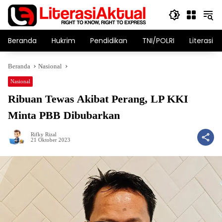
Langsung
ke
konten
Beranda
Hukrim
Pendidikan
TNI/POLRI
Literasi T
Beranda
Nasional
Nasional
Ribuan Tewas Akibat Perang, LP KKI
Minta PBB Dibubarkan
Rifky Rizal
21 Oktober 2023