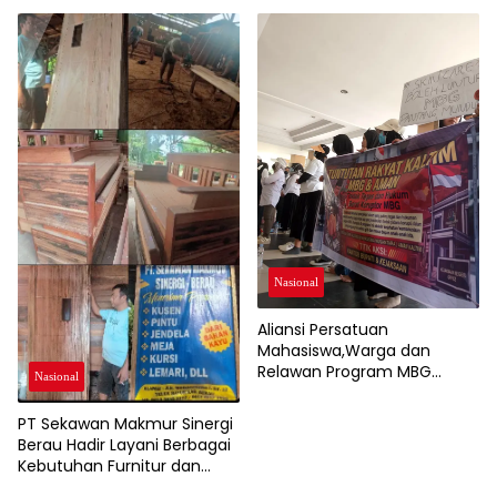
Soal SPMB
Nasional
Aliansi Persatuan
Mahasiswa,Warga dan
Relawan Program MBG
Nasional
Sampaikan Aspirasi, Pemkab
Berau Tegaskan Dukung
PT Sekawan Makmur Sinergi
Program Nasional
Berau Hadir Layani Berbagai
Kebutuhan Furnitur dan
Kusen Kayu Berkualitas