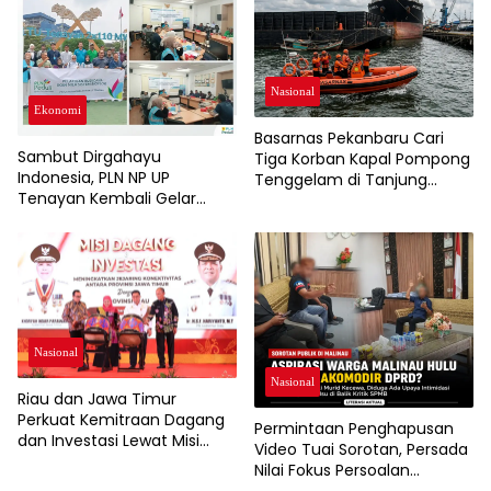
Nasional
Ekonomi
Basarnas Pekanbaru Cari
Sambut Dirgahayu
Tiga Korban Kapal Pompong
Indonesia, PLN NP UP
Tenggelam di Tanjung
Tenayan Kembali Gelar
Buton
Pelatihan, Dorong
Pertumbuhan Ekonomi dan
Ketahanan Pangan Warga
Nasional
Nasional
Riau dan Jawa Timur
Perkuat Kemitraan Dagang
Permintaan Penghapusan
dan Investasi Lewat Misi
Video Tuai Sorotan, Persada
Dagang 2026
Nilai Fokus Persoalan
Bergeser dari Aspirasi Warga