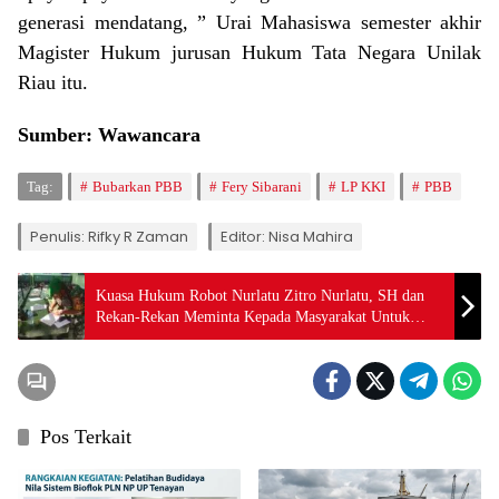
generasi mendatang, ” Urai Mahasiswa semester akhir
Magister Hukum jurusan Hukum Tata Negara Unilak
Riau itu.
Sumber: Wawancara
Tag:
Bubarkan PBB
Fery Sibarani
LP KKI
PBB
Penulis: Rifky R Zaman
Editor: Nisa Mahira
Kuasa Hukum Robot Nurlatu Zitro Nurlatu, SH dan
Rekan-Rekan Meminta Kepada Masyarakat Untuk
Tidak Melakukan Aktivitas Penambangan Emas Di
Gunung Botak.
Pos Terkait