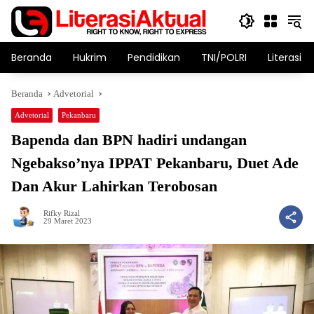
Langsung
ke
konten
Beranda
Hukrim
Pendidikan
TNI/POLRI
Literasi T
Beranda
Advetorial
Advetorial
Pekanbaru
Bapenda dan BPN hadiri undangan
Ngebakso’nya IPPAT Pekanbaru, Duet Ade
Dan Akur Lahirkan Terobosan
Rifky Rizal
29 Maret 2023