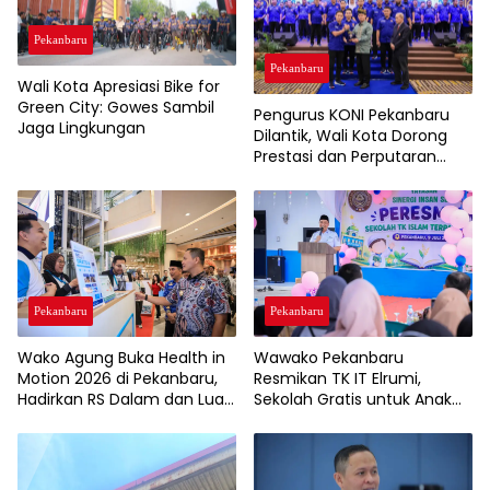
Pekanbaru
Pekanbaru
Wali Kota Apresiasi Bike for
Green City: Gowes Sambil
Pengurus KONI Pekanbaru
Jaga Lingkungan
Dilantik, Wali Kota Dorong
Prestasi dan Perputaran
Ekonomi Lewat Event
Olahraga
Pekanbaru
Pekanbaru
Wako Agung Buka Health in
Wawako Pekanbaru
Motion 2026 di Pekanbaru,
Resmikan TK IT Elrumi,
Hadirkan RS Dalam dan Luar
Sekolah Gratis untuk Anak
Negeri untuk Edukasi
Kurang Mampu Dukung
Kesehatan Masyarakat
Wajib Belajar 13 Tahun