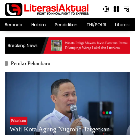
Langsung
ke
konten
Beranda
Hukrim
Pendidikan
TNI/POLRI
Literasi T
e Resmikan Rumah
Wisata Religi Makam Jaksa Pamutus Ramai
Breaking News
Cibadak.
Dikunjungi Warga Lokal dan Luarkota
Pemko Pekanbaru
Pekanbaru
Wali Kota Agung Nugroho Targetkan