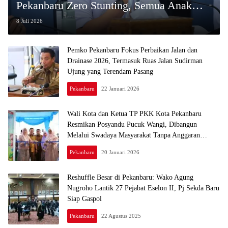
Pekanbaru Zero Stunting, Semua Anak
Harus Tumbuh Sehat
8 Juli 2026
Pemko Pekanbaru Fokus Perbaikan Jalan dan
Drainase 2026, Termasuk Ruas Jalan Sudirman
Ujung yang Terendam Pasang
Pekanbaru
22 Januari 2026
Wali Kota dan Ketua TP PKK Kota Pekanbaru
Resmikan Posyandu Pucuk Wangi, Dibangun
Melalui Swadaya Masyarakat Tanpa Anggaran
APBD
Pekanbaru
20 Januari 2026
Reshuffle Besar di Pekanbaru: Wako Agung
Nugroho Lantik 27 Pejabat Eselon II, Pj Sekda Baru
Siap Gaspol
Pekanbaru
22 Agustus 2025