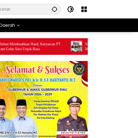
Daerah
mbuahkan Hasil, Karyawan PT
SERAH TERIMA LPJ TANDA PENUTUP
Aksi Unjuk Rasa
MILAD KE-15 KKPMP: KINERJA PANIT
DINILAI PALING SUKSES DAN BERSIH
MASALAH KEUANGAN