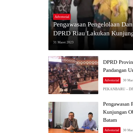
Advetorial
Pengawasan Pengelolaan Dan
DPRD Riau Lakukan Kunjunga
31 Maret 2023
DPRD Provins
Pandangan U
Advetorial
30 Mar
PEKANBARU – DPRD 
Pengawasan P
Kunjungan Ob
Batam
Advetorial
30 Mar