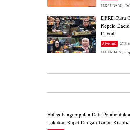
PEKANBARU,- Dalam
DPRD Riau Ge
Kepala Daera
Daerah
Advetorial
27 Feb
PEKANBARU,- Rapat 
Bahas Pengumpulan Data Pembentuka
Lakukan Rapat Dengan Badan Keahli