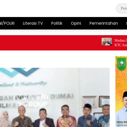
NI/POLRI
Literasi TV
Politik
Opini
Pemerintahan
Mediasi Belum Me
KTC Ancam Gelar 