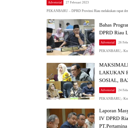
Advetorial
27 Februari 2023
PEKANBARU – DPRD Provinsi Riau melakukan rapat d
Bahas Progra
DPRD Riau L
Advetorial
26 Feb
PEKANBARU,- Komis
MAKSIMALK
LAKUKAN R
SOSIAL, B
Advetorial
24 Feb
PEKANBARU,- Komi
Laporan Masy
IV DPRD Ria
PT.Pertamina