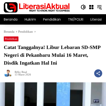
Langsung
ke
konten
Beranda
Hukrim
Pendidikan
TNI/POLRI
Literasi T
Beranda
Pendidikan
Pendidikan
Catat Tanggalnya! Libur Lebaran SD-SMP
Negeri di Pekanbaru Mulai 16 Maret,
Disdik Ingatkan Hal Ini
Rifky Rizal
13 Maret 2026