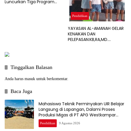
Luncurkan Tiga Program
Pascasarjana Baru
Pendidikan
YAYASAN AL-AMANAH GELAR
KENAIKAN DAN
PELEPASAN:KB,RA,MD.
GENERASI HEBAT DIMULAI DARI
PENDIDIKAN ANAK USIA DINI
Tinggalkan Balasan
Anda harus
masuk
untuk berkomentar.
Baca Juga
Mahasiswa Teknik Perminyakan UIR Belajar
Langsung di Lapangan, Dalami Proses
Produksi Migas di PT APG Westkampar
Indonesia
Pendidikan
9 Agustus 2026