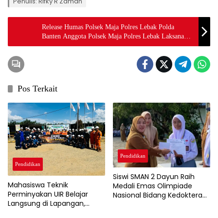
Penulis: Rifky R Zaman
Release Humas Polsek Maja Polres Lebak Polda
Banten Anggota Polsek Maja Polres Lebak Laksanakan
Patroli Malam Hari Antisipasi Gangguan Kamtibmas
Pos Terkait
Pendidikan
Pendidikan
Siswi SMAN 2 Dayun Raih
Mahasiswa Teknik
Medali Emas Olimpiade
Perminyakan UIR Belajar
Nasional Bidang Kedokteran
Langsung di Lapangan,
Dasar 2026
Dalami Proses Produksi