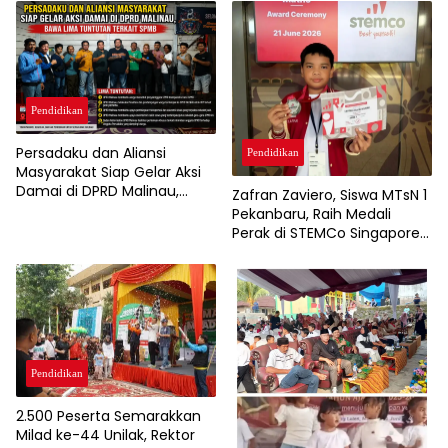
Migas di PT APG
Westkampar Indonesia
Pendidikan
Persadaku dan Aliansi
Pendidikan
Masyarakat Siap Gelar Aksi
Damai di DPRD Malinau,
Zafran Zaviero, Siswa MTsN 1
Bawa Lima Tuntutan Terkait
Pekanbaru, Raih Medali
SPMB
Perak di STEMCo Singapore
2026
Pendidikan
2.500 Peserta Semarakkan
Milad ke-44 Unilak, Rektor