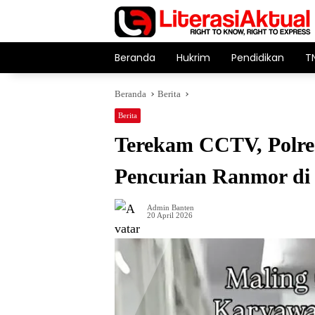
Langsung
ke
konten
Beranda
Hukrim
Pendidikan
T
Beranda
Berita
Berita
Terekam CCTV, Polre
Pencurian Ranmor di
Admin Banten
20 April 2026