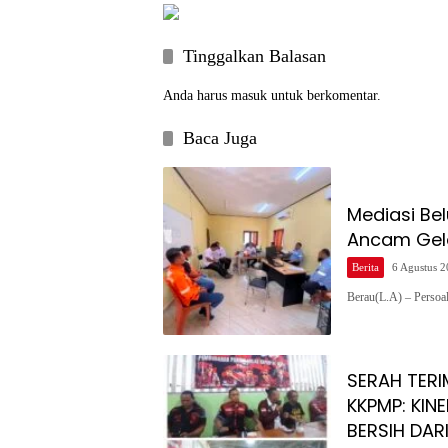
Tinggalkan Balasan
Anda harus
masuk
untuk berkomentar.
Baca Juga
Mediasi Be
Ancam Gela
Berita
6 Agustus 
Berau(L.A) – Persoa
SERAH TERI
KKPMP: KINE
BERSIH DA