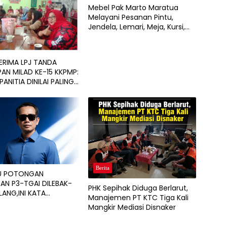
Mebel Pak Marto Maratua
Melayani Pesanan Pintu,
Jendela, Lemari, Meja, Kursi,
hingga Interior Rumah, Café,
dan Resort
ERIMA LPJ TANDA
AN MILAD KE-15 KKPMP:
PANITIA DINILAI PALING
DAN BERSIH DARI
H KEUANGAN
Berita
SU POTONGAN
N P3-TGAI DILEBAK-
PHK Sepihak Diduga Berlarut,
ANG,INI KATA
Manajemen PT KTC Tiga Kali
AL PROGRAM
Mangkir Mediasi Disnaker