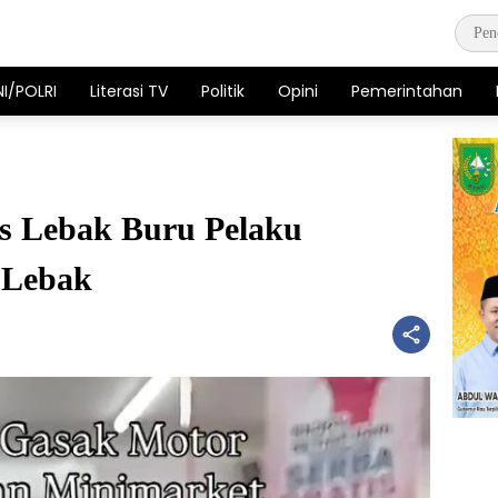
NI/POLRI
Literasi TV
Politik
Opini
Pemerintahan
s Lebak Buru Pelaku
 Lebak