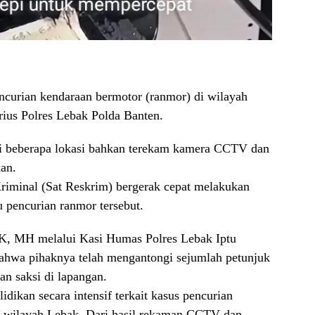
ncurian kendaraan bermotor (ranmor) di wilayah
rius Polres Lebak Polda Banten.
 di beberapa lokasi bahkan terekam kamera CCTV dan
kan.
Kriminal (Sat Reskrim) bergerak cepat melakukan
 pencurian ranmor tersebut.
K, MH melalui Kasi Humas Polres Lebak Iptu
ahwa pihaknya telah mengantongi sejumlah petunjuk
n saksi di lapangan.
dikan secara intensif terkait kasus pencurian
 di wilayah Lebak. Dari hasil rekaman CCTV dan