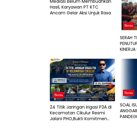
Mediasi Belum Membuahkan
Hasil, Karyawan PT KTC
Ancam Gelar Aksi Unjuk Rasa
Berita
SERAH T
PENUTUP
KINERJA 
SUKSES 
MASALA
Berita
Berita
SOAL I
24 Titik Jaringan Irigasi P3A di
ANGGARA
Kecamatan Cikulur Resmi
PANDEGL
Jalani PHO,Bukti Komitmen
PENGAW
BBWSC3 Tingkatkan
Infrastruktur Pertanian