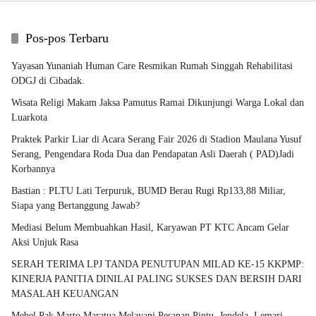
Pos-pos Terbaru
Yayasan Yunaniah Human Care Resmikan Rumah Singgah Rehabilitasi
ODGJ di Cibadak.
Wisata Religi Makam Jaksa Pamutus Ramai Dikunjungi Warga Lokal dan
Luarkota
Praktek Parkir Liar di Acara Serang Fair 2026 di Stadion Maulana Yusuf
Serang, Pengendara Roda Dua dan Pendapatan Asli Daerah ( PAD)Jadi
Korbannya
Bastian : PLTU Lati Terpuruk, BUMD Berau Rugi Rp133,88 Miliar,
Siapa yang Bertanggung Jawab?
Mediasi Belum Membuahkan Hasil, Karyawan PT KTC Ancam Gelar
Aksi Unjuk Rasa
SERAH TERIMA LPJ TANDA PENUTUPAN MILAD KE-15 KKPMP:
KINERJA PANITIA DINILAI PALING SUKSES DAN BERSIH DARI
MASALAH KEUANGAN
Mebel Pak Marto Maratua Melayani Pesanan Pintu, Jendela, Lemari,