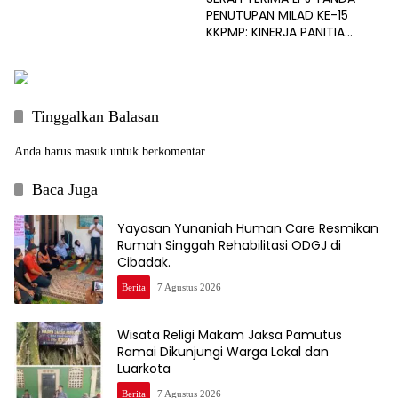
PENUTUPAN MILAD KE-15
KKPMP: KINERJA PANITIA
DINILAI PALING SUKSES DAN
BERSIH DARI MASALAH
KEUANGAN
Tinggalkan Balasan
Anda harus
masuk
untuk berkomentar.
Baca Juga
Yayasan Yunaniah Human Care Resmikan
Rumah Singgah Rehabilitasi ODGJ di
Cibadak.
Berita
7 Agustus 2026
Wisata Religi Makam Jaksa Pamutus
Ramai Dikunjungi Warga Lokal dan
Luarkota
Berita
7 Agustus 2026