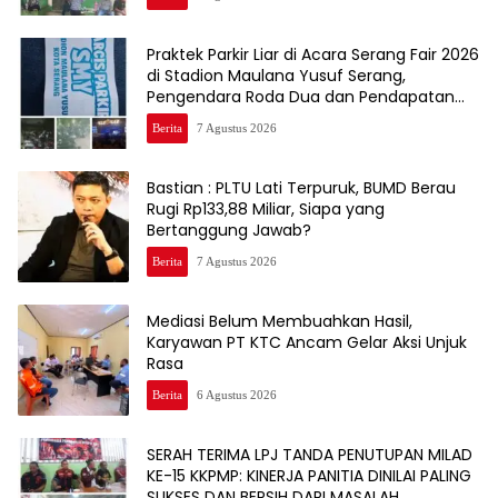
Praktek Parkir Liar di Acara Serang Fair 2026
di Stadion Maulana Yusuf Serang,
Pengendara Roda Dua dan Pendapatan
Asli Daerah ( PAD)Jadi Korbannya
Berita
7 Agustus 2026
Bastian : PLTU Lati Terpuruk, BUMD Berau
Rugi Rp133,88 Miliar, Siapa yang
Bertanggung Jawab?
Berita
7 Agustus 2026
Mediasi Belum Membuahkan Hasil,
Karyawan PT KTC Ancam Gelar Aksi Unjuk
Rasa
Berita
6 Agustus 2026
SERAH TERIMA LPJ TANDA PENUTUPAN MILAD
KE-15 KKPMP: KINERJA PANITIA DINILAI PALING
SUKSES DAN BERSIH DARI MASALAH