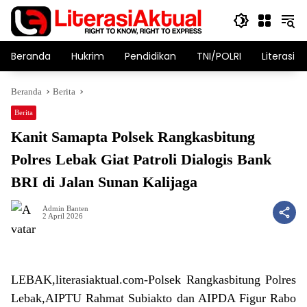
Langsung
ke
konten
Beranda
Hukrim
Pendidikan
TNI/POLRI
Literasi T
Beranda
Berita
Berita
Kanit Samapta Polsek Rangkasbitung
Polres Lebak Giat Patroli Dialogis Bank
BRI di Jalan Sunan Kalijaga
Admin Banten
2 April 2026
LEBAK,literasiaktual.com-Polsek Rangkasbitung Polres
Lebak,AIPTU Rahmat Subiakto dan AIPDA Figur Rabo