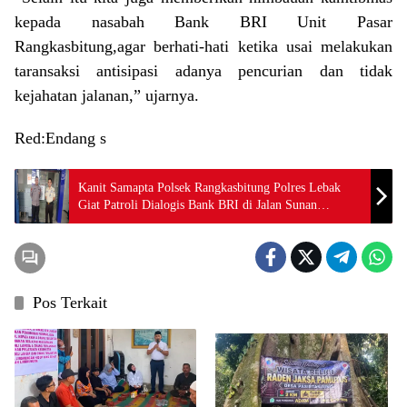
kepada nasabah Bank BRI Unit Pasar
Rangkasbitung,agar berhati-hati ketika usai melakukan
taransaksi antisipasi adanya pencurian dan tidak
kejahatan jalanan,” ujarnya.
Red:Endang s
Kanit Samapta Polsek Rangkasbitung Polres Lebak
Giat Patroli Dialogis Bank BRI di Jalan Sunan
Kalijaga
Pos Terkait