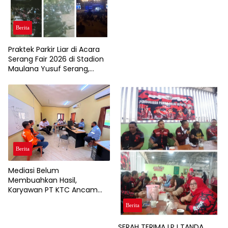
Bertanggung Jawab?
Berita
Praktek Parkir Liar di Acara
Serang Fair 2026 di Stadion
Maulana Yusuf Serang,
Pengendara Roda Dua dan
Pendapatan Asli Daerah (
PAD)Jadi Korbannya
Berita
Mediasi Belum
Membuahkan Hasil,
Karyawan PT KTC Ancam
Gelar Aksi Unjuk Rasa
Berita
SERAH TERIMA LPJ TANDA