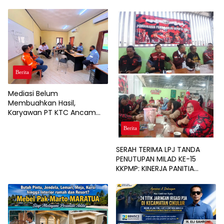
Berita
Mediasi Belum
Membuahkan Hasil,
Karyawan PT KTC Ancam
Gelar Aksi Unjuk Rasa
Berita
SERAH TERIMA LPJ TANDA
PENUTUPAN MILAD KE-15
KKPMP: KINERJA PANITIA
DINILAI PALING SUKSES DAN
BERSIH DARI MASALAH
KEUANGAN