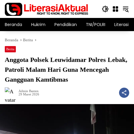
Langsung
ke
konten
Beranda
Hukrim
Pendidikan
TNI/POLRI
Literasi T
Beranda
Berita
Berita
Anggota Polsek Leuwidamar Polres Lebak,
Patroli Malam Hari Guna Mencegah
Gangguan Kamtibmas
Admin Banten
29 Maret 2026