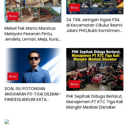
Berita
Berita
24 Titik Jaringan Irigasi P3A
di Kecamatan Cikulur Resmi
Mebel Pak Marto Maratua
Jalani PHO,Bukti Komitmen
Melayani Pesanan Pintu,
BBWSC3 Tingkatkan
Jendela, Lemari, Meja, Kursi,
Infrastruktur Pertanian
hingga Interior Rumah, Café,
dan Resort
Berita
Berita
SOAL ISU POTONGAN
ANGGARAN P3-TGAI DILEBAK-
PHK Sepihak Diduga Berlarut,
PANDEGLANG,INI KATA
Manajemen PT KTC Tiga Kali
PENGAWAL PROGRAM
Mangkir Mediasi Disnaker