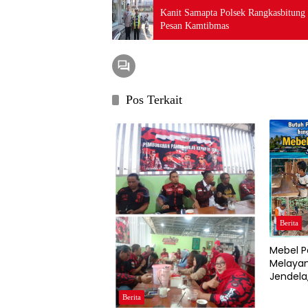
Kanit Samapta Polsek Rangkasbitung 
Pesan Kamtibmas
Pos Terkait
Berita
Mebel P
Melayan
Jendela,
hingga 
Berita
dan Res