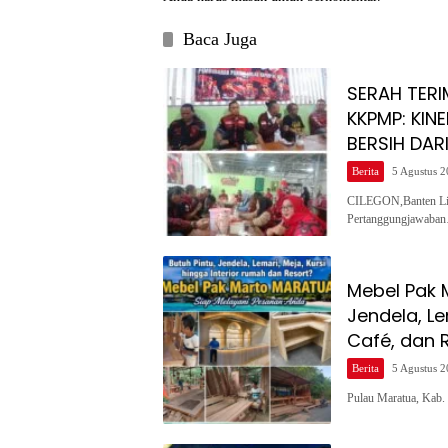
Baca Juga
SERAH TERI
KKPMP: KINE
BERSIH DA
Berita
5 Agustus 
CILEGON,Banten Lit
Pertanggungjawaba
Mebel Pak 
Jendela, Le
Café, dan 
Berita
5 Agustus 
Pulau Maratua, Kab.