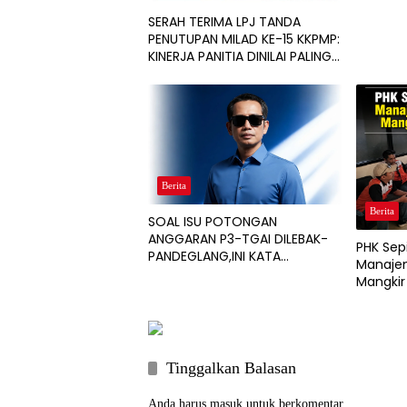
SERAH TERIMA LPJ TANDA
PENUTUPAN MILAD KE-15 KKPMP:
KINERJA PANITIA DINILAI PALING
SUKSES DAN BERSIH DARI
MASALAH KEUANGAN
Berita
Berita
SOAL ISU POTONGAN
ANGGARAN P3-TGAI DILEBAK-
PHK Sep
PANDEGLANG,INI KATA
Manajem
PENGAWAL PROGRAM
Mangkir
Tinggalkan Balasan
Anda harus
masuk
untuk berkomentar.