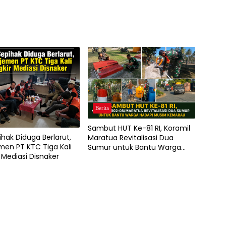
Berita
Sambut HUT Ke-81 RI, Koramil
ihak Diduga Berlarut,
Maratua Revitalisasi Dua
en PT KTC Tiga Kali
Sumur untuk Bantu Warga
 Mediasi Disnaker
Hadapi Musim Kemarau