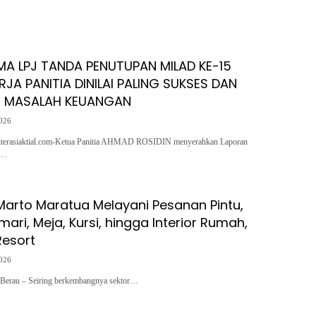
MA LPJ TANDA PENUTUPAN MILAD KE-15
RJA PANITIA DINILAI PALING SUKSES DAN
RI MASALAH KEUANGAN
2026
erasiaktial.com-Ketua Panitia AHMAD ROSIDIN menyerahkan Laporan
n…
Marto Maratua Melayani Pesanan Pintu,
mari, Meja, Kursi, hingga Interior Rumah,
Resort
2026
 Berau – Seiring berkembangnya sektor…