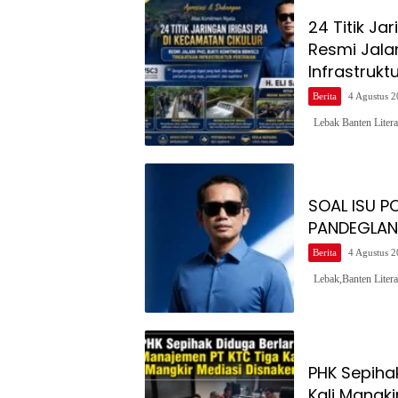
24 Titik Ja
Resmi Jala
Infrastrukt
Berita
4 Agustus 
Lebak Banten Litera
SOAL ISU 
PANDEGLAN
Berita
4 Agustus 
Lebak,Banten Liter
PHK Sepiha
Kali Mangki