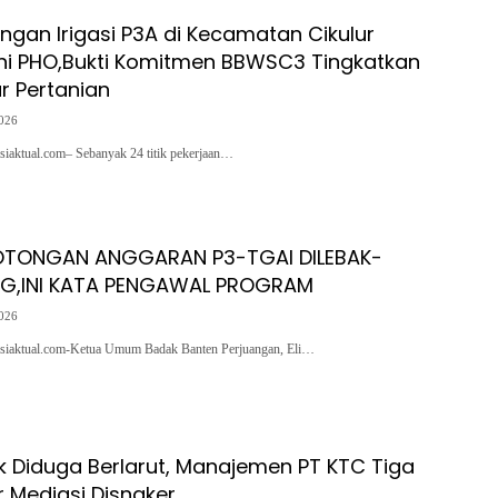
ringan Irigasi P3A di Kecamatan Cikulur
ni PHO,Bukti Komitmen BBWSC3 Tingkatkan
ur Pertanian
2026
siaktual.com– Sebanyak 24 titik pekerjaan…
POTONGAN ANGGARAN P3-TGAI DILEBAK-
G,INI KATA PENGAWAL PROGRAM
2026
asiaktual.com-Ketua Umum Badak Banten Perjuangan, Eli…
k Diduga Berlarut, Manajemen PT KTC Tiga
r Mediasi Disnaker