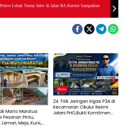
Polres Lebak Temui Jukir di Jalan RA.Kartini Sampaikan
Berita
24 Titik Jaringan Irigasi P3A di
Kecamatan Cikulur Resmi
ak Marto Maratua
Jalani PHO,Bukti Komitmen
i Pesanan Pintu,
BBWSC3 Tingkatkan
 Lemari, Meja, Kursi,
Infrastruktur Pertanian
Interior Rumah, Café,
ort