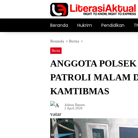
Langsung
ke
konten
Beranda
Hukrim
Pendidikan
T
Beranda
Berita
Berita
ANGGOTA POLSEK
PATROLI MALAM 
KAMTIBMAS
Admin Banten
2 April 2026