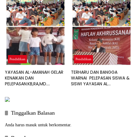
Pendidikan
Pendidikan
YAYASAN AL-AMANAH GELAR
TERHARU DAN BANGGA
KENAIKAN DAN
WARNAI PELEPASAN SISWA &
PELEPASAN:KB,RA,MD.
SISWI YAYASAN AL
GENERASI HEBAT DIMULAI DARI
AMANAH:TEKANKAN
PENDIDIKAN ANAK USIA DINI
PENTINGNYA PENDIDIKAN
BERKELANJUTAN
Tinggalkan Balasan
Anda harus
masuk
untuk berkomentar.