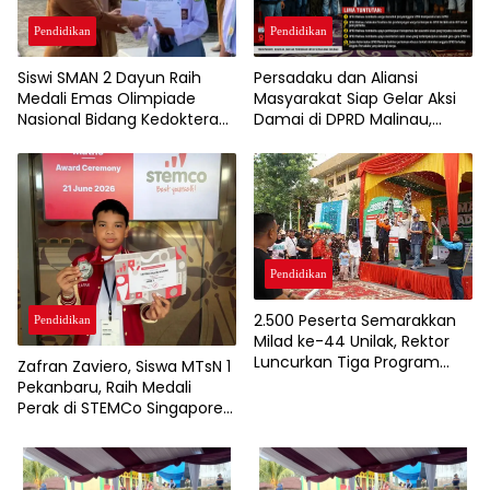
Pendidikan
Pendidikan
Persadaku dan Aliansi
Siswi SMAN 2 Dayun Raih
Masyarakat Siap Gelar Aksi
Medali Emas Olimpiade
Damai di DPRD Malinau,
Nasional Bidang Kedokteran
Bawa Lima Tuntutan Terkait
Dasar 2026
SPMB
Pendidikan
2.500 Peserta Semarakkan
Pendidikan
Milad ke-44 Unilak, Rektor
Luncurkan Tiga Program
Zafran Zaviero, Siswa MTsN 1
Pascasarjana Baru
Pekanbaru, Raih Medali
Perak di STEMCo Singapore
2026