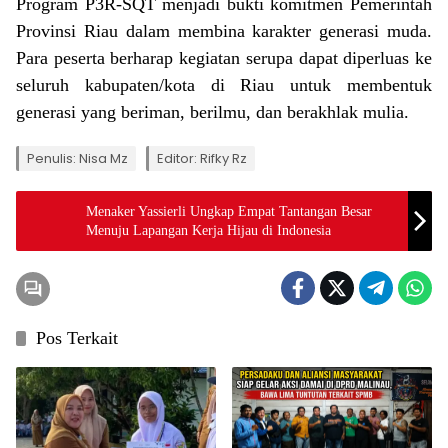
Program P3R-SQT menjadi bukti komitmen Pemerintah
Provinsi Riau dalam membina karakter generasi muda.
Para peserta berharap kegiatan serupa dapat diperluas ke
seluruh kabupaten/kota di Riau untuk membentuk
generasi yang beriman, berilmu, dan berakhlak mulia.
Penulis: Nisa Mz
Editor: Rifky Rz
Menaker Yassierli Ungkap Empat Tantangan Besar
Menuju Lapangan Kerja Hijau di Indonesia
Pos Terkait