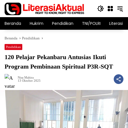
Langsung
ke
konten
Beranda
Hukrim
Pendidikan
TNI/POLRI
Literasi T
Beranda
Pendidikan
Pendidikan
120 Pelajar Pekanbaru Antusias Ikuti
Program Pembinaan Spiritual P3R-SQT
Nisa Mahira
13 Oktober 2025