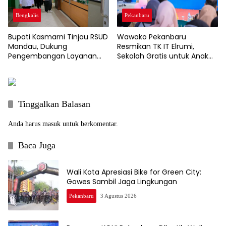
Pekanbaru
Bengkalis
Wawako Pekanbaru
Bupati Kasmarni Tinjau RSUD
Resmikan TK IT Elrumi,
Mandau, Dukung
Sekolah Gratis untuk Anak
Pengembangan Layanan
Kurang Mampu Dukung
Jantung dan Ortopedi
Wajib Belajar 13 Tahun
Tinggalkan Balasan
Anda harus
masuk
untuk berkomentar.
Baca Juga
Wali Kota Apresiasi Bike for Green City:
Gowes Sambil Jaga Lingkungan
Pekanbaru
3 Agustus 2026