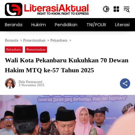
Langsung
ke
konten
Beranda
Hukrim
Pendidikan
TNI/POLRI
Literasi T
Beranda
Pemerintahan
Pekanbaru
Pekanbaru
Pemerintahan
Wali Kota Pekanbaru Kukuhkan 70 Dewan
Hakim MTQ ke-57 Tahun 2025
Dela Darmayanti
3 November 2025