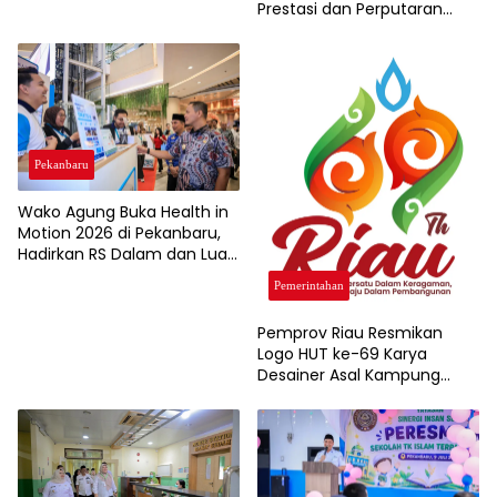
Prestasi dan Perputaran
Ekonomi Lewat Event
Olahraga
Pekanbaru
Wako Agung Buka Health in
Motion 2026 di Pekanbaru,
Hadirkan RS Dalam dan Luar
Negeri untuk Edukasi
Pemerintahan
Kesehatan Masyarakat
Pemprov Riau Resmikan
Logo HUT ke-69 Karya
Desainer Asal Kampung
Rempak Siak, Simbol Filosofi
Harmoni dan Budaya
Melayu