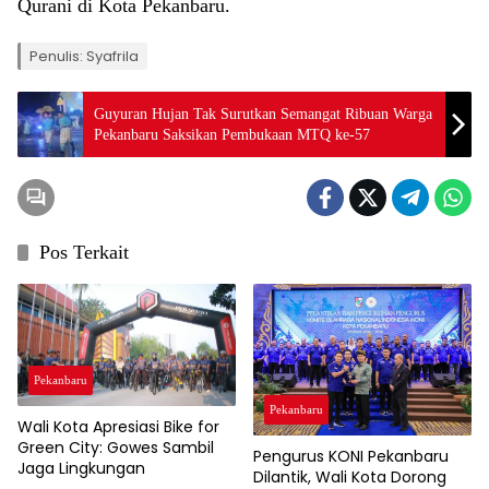
Qurani di Kota Pekanbaru.
Penulis: Syafrila
Guyuran Hujan Tak Surutkan Semangat Ribuan Warga
Pekanbaru Saksikan Pembukaan MTQ ke-57
Pos Terkait
Pekanbaru
Pekanbaru
Wali Kota Apresiasi Bike for
Green City: Gowes Sambil
Pengurus KONI Pekanbaru
Jaga Lingkungan
Dilantik, Wali Kota Dorong