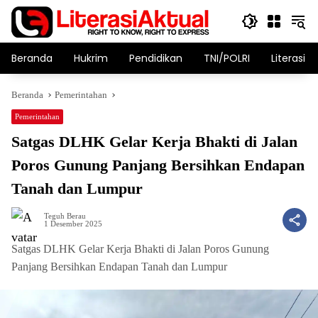
Langsung
ke
konten
Beranda
Hukrim
Pendidikan
TNI/POLRI
Literasi T
Beranda
Pemerintahan
Pemerintahan
Satgas DLHK Gelar Kerja Bhakti di Jalan
Poros Gunung Panjang Bersihkan Endapan
Tanah dan Lumpur
Teguh Berau
1 Desember 2025
Satgas DLHK Gelar Kerja Bhakti di Jalan Poros Gunung
Panjang Bersihkan Endapan Tanah dan Lumpur