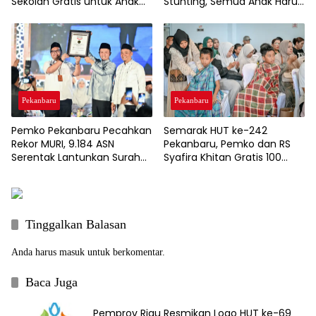
Sekolah Gratis untuk Anak
Stunting, Semua Anak Harus
Kurang Mampu Dukung
Tumbuh Sehat
Wajib Belajar 13 Tahun
Pekanbaru
Pekanbaru
Semarak HUT ke-242
Pemko Pekanbaru Pecahkan
Pekanbaru, Pemko dan RS
Rekor MURI, 9.184 ASN
Syafira Khitan Gratis 100
Serentak Lantunkan Surah
Anak
Al-Mulk
Tinggalkan Balasan
Anda harus
masuk
untuk berkomentar.
Baca Juga
Pemprov Riau Resmikan Logo HUT ke-69