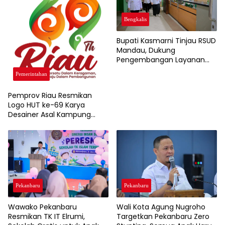
Bengkalis
Bupati Kasmarni Tinjau RSUD
Mandau, Dukung
Pengembangan Layanan
Jantung dan Ortopedi
Pemerintahan
Pemprov Riau Resmikan
Logo HUT ke-69 Karya
Desainer Asal Kampung
Rempak Siak, Simbol Filosofi
Harmoni dan Budaya
Melayu
Pekanbaru
Pekanbaru
Wawako Pekanbaru
Wali Kota Agung Nugroho
Resmikan TK IT Elrumi,
Targetkan Pekanbaru Zero