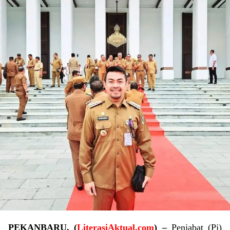
PEKANBARU, (
LiterasiAktual.com
) –
Penjabat (Pj)