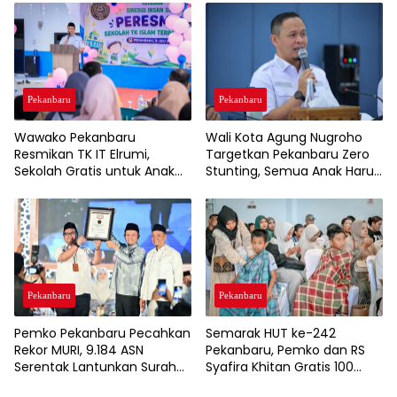
Harmoni dan Budaya
Melayu
Pekanbaru
Pekanbaru
Wawako Pekanbaru
Wali Kota Agung Nugroho
Resmikan TK IT Elrumi,
Targetkan Pekanbaru Zero
Sekolah Gratis untuk Anak
Stunting, Semua Anak Harus
Kurang Mampu Dukung
Tumbuh Sehat
Wajib Belajar 13 Tahun
Pekanbaru
Pekanbaru
Semarak HUT ke-242
Pemko Pekanbaru Pecahkan
Pekanbaru, Pemko dan RS
Rekor MURI, 9.184 ASN
Syafira Khitan Gratis 100
Serentak Lantunkan Surah
Anak
Al-Mulk