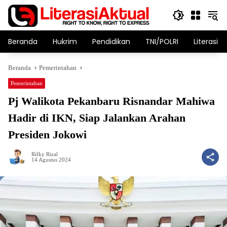
Langsung
ke
konten
Beranda
Hukrim
Pendidikan
TNI/POLRI
Literasi T
Beranda
Pemerintahan
Pemerintahan
Pj Walikota Pekanbaru Risnandar Mahiwa
Hadir di IKN, Siap Jalankan Arahan
Presiden Jokowi
Rifky Rizal
14 Agustus 2024