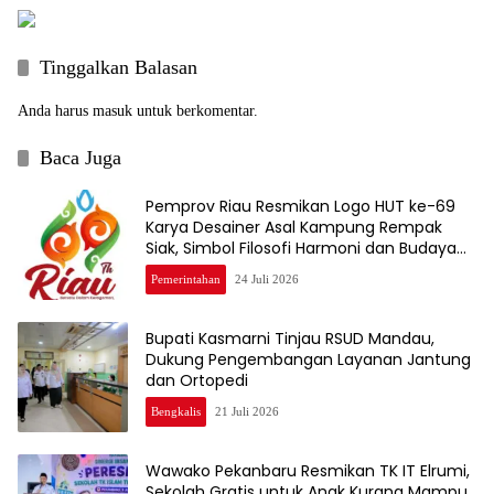
Tinggalkan Balasan
Anda harus
masuk
untuk berkomentar.
Baca Juga
Pemprov Riau Resmikan Logo HUT ke-69
Karya Desainer Asal Kampung Rempak
Siak, Simbol Filosofi Harmoni dan Budaya
Melayu
Pemerintahan
24 Juli 2026
Bupati Kasmarni Tinjau RSUD Mandau,
Dukung Pengembangan Layanan Jantung
dan Ortopedi
Bengkalis
21 Juli 2026
Wawako Pekanbaru Resmikan TK IT Elrumi,
Sekolah Gratis untuk Anak Kurang Mampu