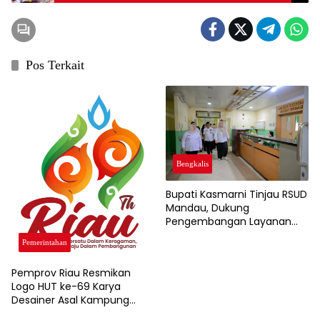
Pos Terkait
Bengkalis
Bupati Kasmarni Tinjau RSUD
Mandau, Dukung
Pengembangan Layanan
Jantung dan Ortopedi
Pemerintahan
Pemprov Riau Resmikan
Logo HUT ke-69 Karya
Desainer Asal Kampung
Rempak Siak, Simbol Filosofi