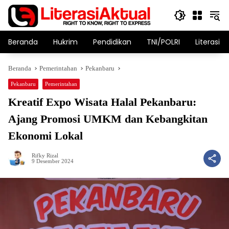
Langsung
ke
konten
Beranda
Hukrim
Pendidikan
TNI/POLRI
Literasi T
Beranda
Pemerintahan
Pekanbaru
Pekanbaru
Pemerintahan
Kreatif Expo Wisata Halal Pekanbaru:
Ajang Promosi UMKM dan Kebangkitan
Ekonomi Lokal
Rifky Rizal
9 Desember 2024