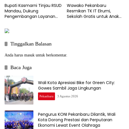
Wawako Pekanbaru
Bupati Kasmarni Tinjau RSUD
Resmikan TK IT Elrumi,
Mandau, Dukung
Sekolah Gratis untuk Anak
Pengembangan Layanan
Kurang Mampu Dukung
Jantung dan Ortopedi
Wajib Belajar 13 Tahun
Tinggalkan Balasan
Anda harus
masuk
untuk berkomentar.
Baca Juga
Wali Kota Apresiasi Bike for Green City:
Gowes Sambil Jaga Lingkungan
Pekanbaru
3 Agustus 2026
Pengurus KONI Pekanbaru Dilantik, Wali
Kota Dorong Prestasi dan Perputaran
Ekonomi Lewat Event Olahraga