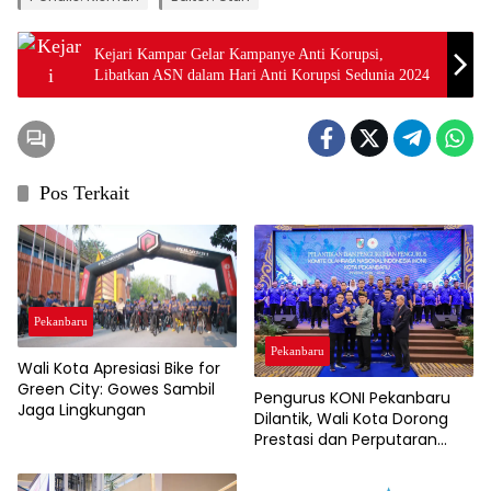
Kejari Kampar Gelar Kampanye Anti Korupsi,
Libatkan ASN dalam Hari Anti Korupsi Sedunia 2024
Pos Terkait
Pekanbaru
Pekanbaru
Wali Kota Apresiasi Bike for
Green City: Gowes Sambil
Pengurus KONI Pekanbaru
Jaga Lingkungan
Dilantik, Wali Kota Dorong
Prestasi dan Perputaran
Ekonomi Lewat Event
Olahraga