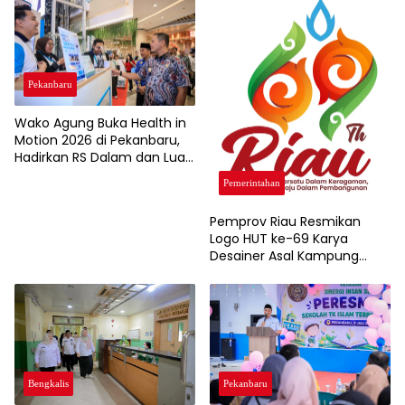
Pekanbaru
Wako Agung Buka Health in
Motion 2026 di Pekanbaru,
Hadirkan RS Dalam dan Luar
Negeri untuk Edukasi
Pemerintahan
Kesehatan Masyarakat
Pemprov Riau Resmikan
Logo HUT ke-69 Karya
Desainer Asal Kampung
Rempak Siak, Simbol Filosofi
Harmoni dan Budaya
Melayu
Pekanbaru
Bengkalis