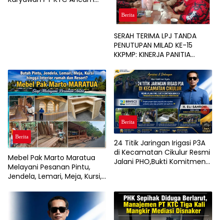
Gelar Aksi Unjuk Rasa
Berita
SERAH TERIMA LPJ TANDA
PENUTUPAN MILAD KE-15
KKPMP: KINERJA PANITIA
DINILAI PALING SUKSES DAN
BERSIH DARI MASALAH
KEUANGAN
Berita
Berita
24 Titik Jaringan Irigasi P3A
di Kecamatan Cikulur Resmi
Mebel Pak Marto Maratua
Jalani PHO,Bukti Komitmen
Melayani Pesanan Pintu,
BBWSC3 Tingkatkan
Jendela, Lemari, Meja, Kursi,
Infrastruktur Pertanian
hingga Interior Rumah, Café,
dan Resort