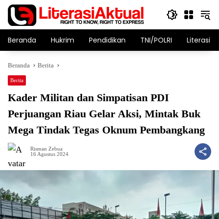
Langsung
ke
konten
Beranda
Hukrim
Pendidikan
TNI/POLRI
Literasi T
Beranda
Berita
Berita
Kader Militan dan Simpatisan PDI
Perjuangan Riau Gelar Aksi, Mintak Buk
Mega Tindak Tegas Oknum Pembangkang
Risman Zebua
16 Agustus 2024