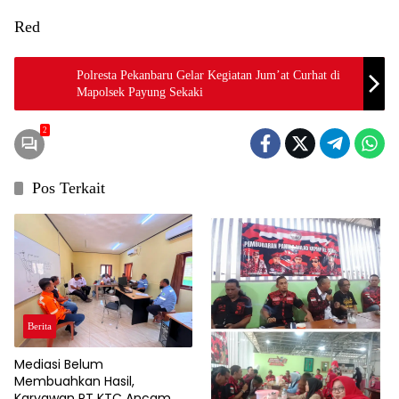
Red
Polresta Pekanbaru Gelar Kegiatan Jum’at Curhat di
Mapolsek Payung Sekaki
2
Pos Terkait
Berita
Mediasi Belum
Membuahkan Hasil,
Karyawan PT KTC Ancam