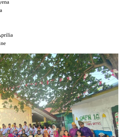
syena
a
prilia
ine