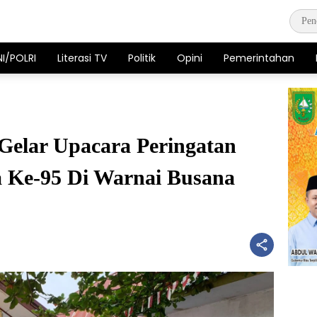
NI/POLRI
Literasi TV
Politik
Opini
Pemerintahan
elar Upacara Peringatan
 Ke-95 Di Warnai Busana