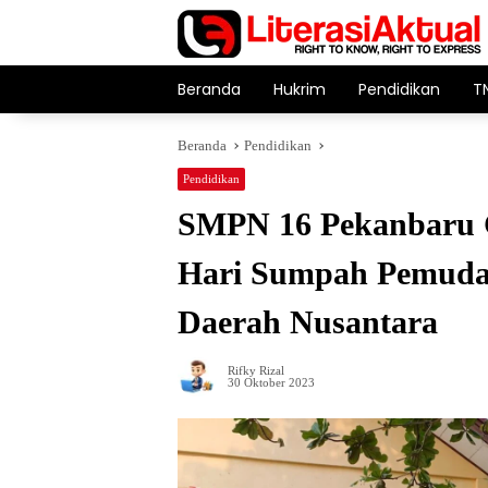
Langsung
ke
konten
Beranda
Hukrim
Pendidikan
T
Beranda
Pendidikan
Pendidikan
SMPN 16 Pekanbaru G
Hari Sumpah Pemuda
Daerah Nusantara
Rifky Rizal
30 Oktober 2023