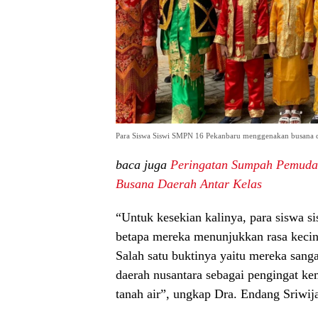
Para Siswa Siswi SMPN 16 Pekanbaru menggenakan busana d
baca juga
Peringatan Sumpah Pemuda
Busana Daerah Antar Kelas
“Untuk kesekian kalinya, para siswa 
betapa mereka menunjukkan rasa keci
Salah satu buktinya yaitu mereka sang
daerah nusantara sebagai pengingat k
tanah air”, ungkap Dra. Endang Sriwij