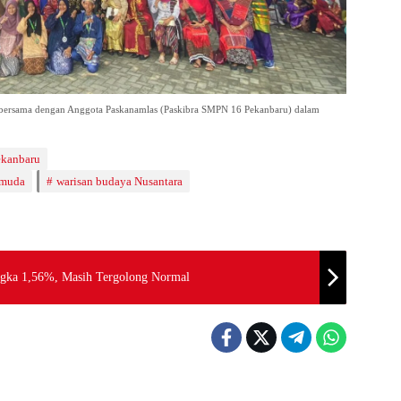
o bersama dengan Anggota Paskanamlas (Paskibra SMPN 16 Pekanbaru) dalam
kanbaru
emuda
warisan budaya Nusantara
Angka 1,56%, Masih Tergolong Normal