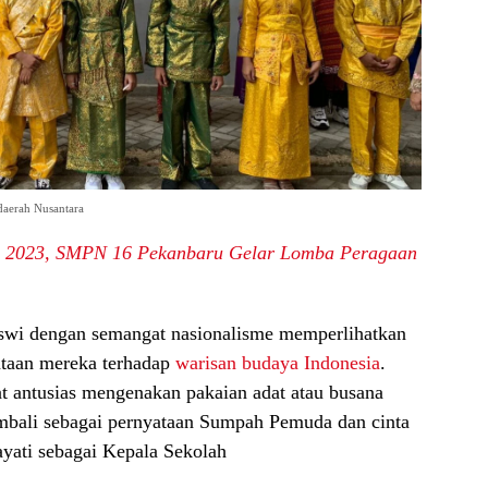
aerah Nusantara
 2023, SMPN 16 Pekanbaru Gelar Lomba Peragaan
siswi dengan semangat nasionalisme memperlihatkan
ntaan mereka terhadap
warisan budaya Indonesia
.
at antusias mengenakan pakaian adat atau busana
embali sebagai pernyataan Sumpah Pemuda dan cinta
ayati sebagai Kepala Sekolah