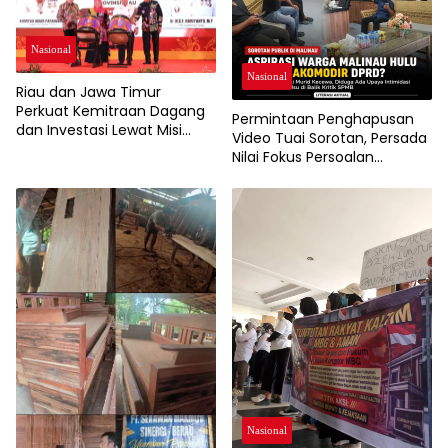
Nasional
Nasional
Riau dan Jawa Timur
Perkuat Kemitraan Dagang
Permintaan Penghapusan
dan Investasi Lewat Misi
Video Tuai Sorotan, Persada
Dagang 2026
Nilai Fokus Persoalan
Bergeser dari Aspirasi Warga
Soal SPMB
Nasional