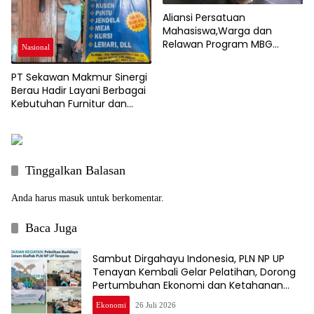
Aliansi Persatuan
Mahasiswa,Warga dan
Relawan Program MBG
Nasional
Sampaikan Aspirasi, Pemkab
Berau Tegaskan Dukung
PT Sekawan Makmur Sinergi
Program Nasional
Berau Hadir Layani Berbagai
Kebutuhan Furnitur dan
Kusen Kayu Berkualitas
Tinggalkan Balasan
Anda harus
masuk
untuk berkomentar.
Baca Juga
Sambut Dirgahayu Indonesia, PLN NP UP
Tenayan Kembali Gelar Pelatihan, Dorong
Pertumbuhan Ekonomi dan Ketahanan
Pangan Warga
Ekonomi
26 Juli 2026