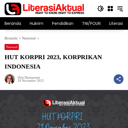
Langsung
ke
konten
Beranda
Hukrim
Pendidikan
TNI/POLRI
Literasi T
Beranda
Nasional
Nasional
HUT KORPRI 2023, KORPRIKAN
INDONESIA
Dela Darmayanti
29 November 2023