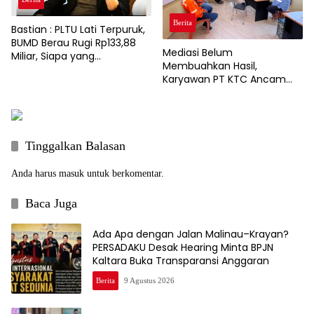
Berita
Bastian : PLTU Lati Terpuruk,
BUMD Berau Rugi Rp133,88
Mediasi Belum
Miliar, Siapa yang
Membuahkan Hasil,
Bertanggung Jawab?
Karyawan PT KTC Ancam
Gelar Aksi Unjuk Rasa
Tinggalkan Balasan
Anda harus
masuk
untuk berkomentar.
Baca Juga
Ada Apa dengan Jalan Malinau–Krayan?
PERSADAKU Desak Hearing Minta BPJN
Kaltara Buka Transparansi Anggaran
Berita
9 Agustus 2026