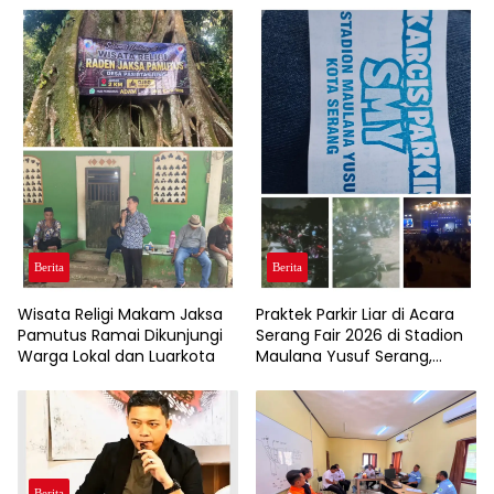
Anggaran
Berita
Berita
Wisata Religi Makam Jaksa
Praktek Parkir Liar di Acara
Pamutus Ramai Dikunjungi
Serang Fair 2026 di Stadion
Warga Lokal dan Luarkota
Maulana Yusuf Serang,
Pengendara Roda Dua dan
Pendapatan Asli Daerah (
PAD)Jadi Korbannya
Berita