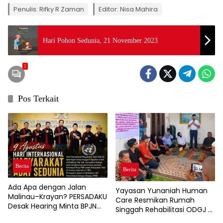
Penulis: Rifky R Zaman
Editor: Nisa Mahira
Hari Pohon Sedunia, 21 November 2023
1
Pos Terkait
Berita
Berita
Ada Apa dengan Jalan
Yayasan Yunaniah Human
Malinau–Krayan? PERSADAKU
Care Resmikan Rumah
Desak Hearing Minta BPJN
Singgah Rehabilitasi ODGJ di
Kaltara Buka Transparansi
Cibadak.