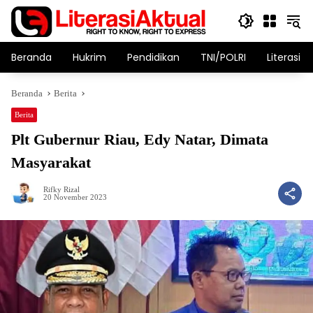
Langsung
ke
konten
Beranda
Hukrim
Pendidikan
TNI/POLRI
Literasi T
Beranda
Berita
Berita
Plt Gubernur Riau, Edy Natar, Dimata
Masyarakat
Rifky Rizal
20 November 2023