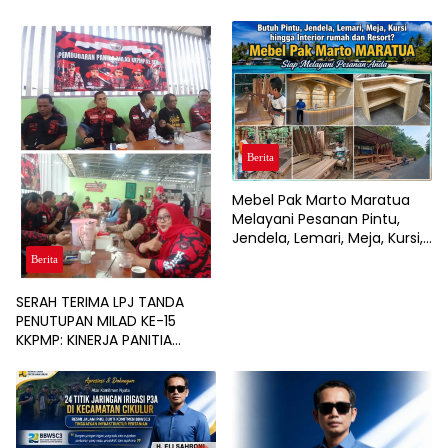
Berita
Mebel Pak Marto Maratua
Melayani Pesanan Pintu,
Jendela, Lemari, Meja, Kursi,
hingga Interior Rumah, Café,
Berita
dan Resort
SERAH TERIMA LPJ TANDA
PENUTUPAN MILAD KE-15
KKPMP: KINERJA PANITIA
DINILAI PALING SUKSES DAN
BERSIH DARI MASALAH
KEUANGAN