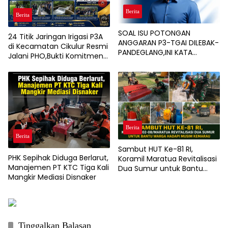
Berita
Berita
SOAL ISU POTONGAN
24 Titik Jaringan Irigasi P3A
ANGGARAN P3-TGAI DILEBAK-
di Kecamatan Cikulur Resmi
PANDEGLANG,INI KATA
Jalani PHO,Bukti Komitmen
PENGAWAL PROGRAM
BBWSC3 Tingkatkan
Infrastruktur Pertanian
Berita
Berita
Sambut HUT Ke-81 RI,
PHK Sepihak Diduga Berlarut,
Koramil Maratua Revitalisasi
Manajemen PT KTC Tiga Kali
Dua Sumur untuk Bantu
Mangkir Mediasi Disnaker
Warga Hadapi Musim
Kemarau
Tinggalkan Balasan