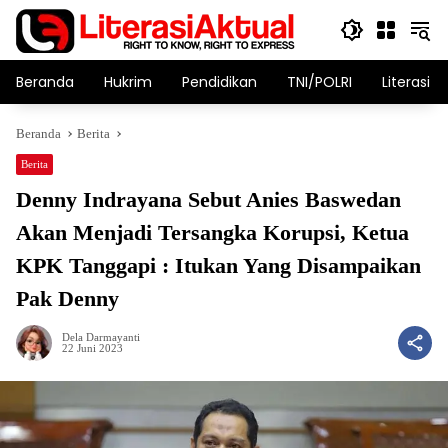
Langsung
ke
konten
Beranda
Hukrim
Pendidikan
TNI/POLRI
Literasi T
Beranda
Berita
Berita
Denny Indrayana Sebut Anies Baswedan
Akan Menjadi Tersangka Korupsi, Ketua
KPK Tanggapi : Itukan Yang Disampaikan
Pak Denny
Dela Darmayanti
22 Juni 2023