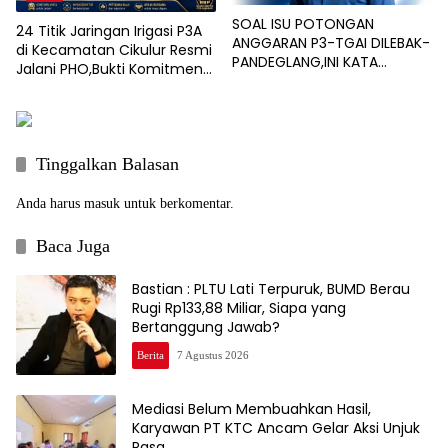
SOAL ISU POTONGAN
24 Titik Jaringan Irigasi P3A
ANGGARAN P3-TGAI DILEBAK-
di Kecamatan Cikulur Resmi
PANDEGLANG,INI KATA
Jalani PHO,Bukti Komitmen
PENGAWAL PROGRAM
BBWSC3 Tingkatkan
Infrastruktur Pertanian
Tinggalkan Balasan
Anda harus
masuk
untuk berkomentar.
Baca Juga
Bastian : PLTU Lati Terpuruk, BUMD Berau
Rugi Rp133,88 Miliar, Siapa yang
Bertanggung Jawab?
Berita
7 Agustus 2026
Mediasi Belum Membuahkan Hasil,
Karyawan PT KTC Ancam Gelar Aksi Unjuk
Rasa