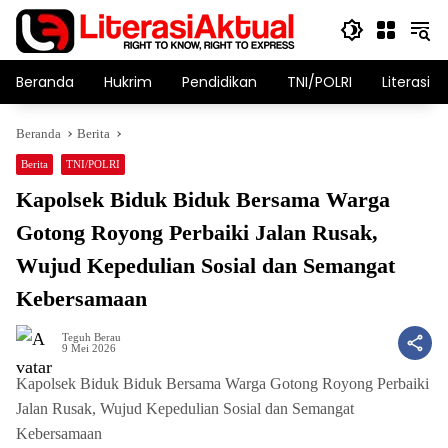
Langsung
ke
konten
Beranda
Hukrim
Pendidikan
TNI/POLRI
Literasi T
Beranda
Berita
Berita
TNI/POLRI
Kapolsek Biduk Biduk Bersama Warga
Gotong Royong Perbaiki Jalan Rusak,
Wujud Kepedulian Sosial dan Semangat
Kebersamaan
Teguh Berau
9 Mei 2026
Kapolsek Biduk Biduk Bersama Warga Gotong Royong Perbaiki
Jalan Rusak, Wujud Kepedulian Sosial dan Semangat
Kebersamaan