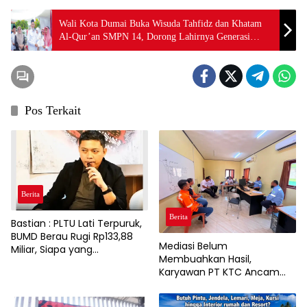
Wali Kota Dumai Buka Wisuda Tahfidz dan Khatam
Al-Qur’an SMPN 14, Dorong Lahirnya Generasi
Qurani
Pos Terkait
Berita
Berita
Bastian : PLTU Lati Terpuruk,
BUMD Berau Rugi Rp133,88
Mediasi Belum
Miliar, Siapa yang
Membuahkan Hasil,
Bertanggung Jawab?
Karyawan PT KTC Ancam
Gelar Aksi Unjuk Rasa