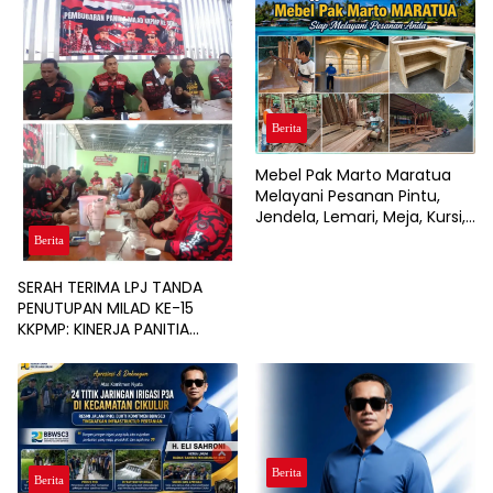
Berita
Mebel Pak Marto Maratua
Melayani Pesanan Pintu,
Jendela, Lemari, Meja, Kursi,
hingga Interior Rumah, Café,
Berita
dan Resort
SERAH TERIMA LPJ TANDA
PENUTUPAN MILAD KE-15
KKPMP: KINERJA PANITIA
DINILAI PALING SUKSES DAN
BERSIH DARI MASALAH
KEUANGAN
Berita
Berita