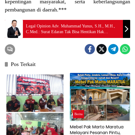
kepentingan masyarakat, serta keberlangsungan
pembangunan di daerah.***
Legal Opinion Adv. Muhammad Yunus, S.H., M.H.,
C.Med.: Surat Edaran Tak Bisa Hentikan Hak
Pemegang IUP Pasir di Malinau
Pos Terkait
Berita
Mebel Pak Marto Maratua
Melayani Pesanan Pintu,