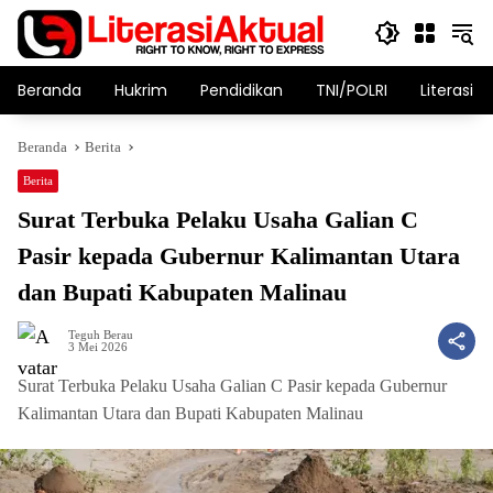
Langsung
ke
konten
Beranda
Hukrim
Pendidikan
TNI/POLRI
Literasi T
Beranda
Berita
Berita
Surat Terbuka Pelaku Usaha Galian C
Pasir kepada Gubernur Kalimantan Utara
dan Bupati Kabupaten Malinau
Teguh Berau
3 Mei 2026
Surat Terbuka Pelaku Usaha Galian C Pasir kepada Gubernur
Kalimantan Utara dan Bupati Kabupaten Malinau