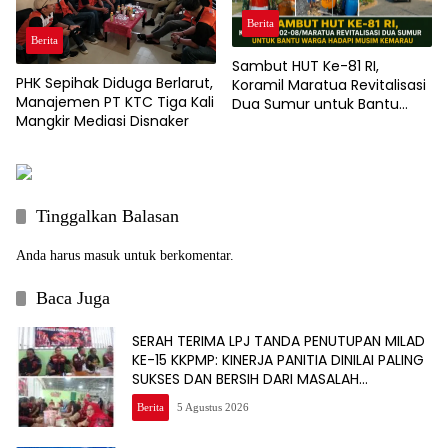
Berita
Berita
Sambut HUT Ke-81 RI,
PHK Sepihak Diduga Berlarut,
Koramil Maratua Revitalisasi
Manajemen PT KTC Tiga Kali
Dua Sumur untuk Bantu
Mangkir Mediasi Disnaker
Warga Hadapi Musim
Kemarau
Tinggalkan Balasan
Anda harus
masuk
untuk berkomentar.
Baca Juga
SERAH TERIMA LPJ TANDA PENUTUPAN MILAD
KE-15 KKPMP: KINERJA PANITIA DINILAI PALING
SUKSES DAN BERSIH DARI MASALAH
KEUANGAN
Berita
5 Agustus 2026