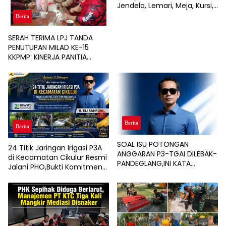
Jendela, Lemari, Meja, Kursi,
hingga Interior Rumah, Café,
Berita
dan Resort
SERAH TERIMA LPJ TANDA
PENUTUPAN MILAD KE-15
KKPMP: KINERJA PANITIA
DINILAI PALING SUKSES DAN
BERSIH DARI MASALAH
KEUANGAN
Berita
Berita
SOAL ISU POTONGAN
24 Titik Jaringan Irigasi P3A
ANGGARAN P3-TGAI DILEBAK-
di Kecamatan Cikulur Resmi
PANDEGLANG,INI KATA
Jalani PHO,Bukti Komitmen
PENGAWAL PROGRAM
BBWSC3 Tingkatkan
Infrastruktur Pertanian