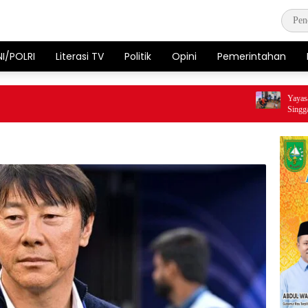
NI/POLRI
Literasi TV
Politik
Opini
Pemerintahan
Yayasan Yun
Singgah Reha