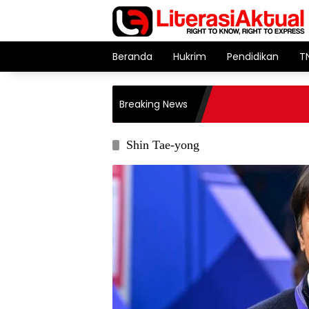
Langsung
ke
konten
Beranda
Hukrim
Pendidikan
T
Breaking News
Shin Tae-yong