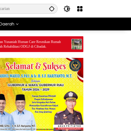
Daerah
aniah Human Care Resmikan Rumah
Wisata Religi Makam Jaksa Pamutus Ra
bilitasi ODGJ di Cibadak.
Dikunjungi Warga Lokal dan Luarkota