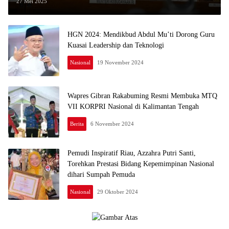
Perspektif Indonesia-Sentris
27 Mei 2025
HGN 2024: Mendikbud Abdul Mu’ti Dorong Guru
Kuasai Leadership dan Teknologi
Nasional
19 November 2024
Wapres Gibran Rakabuming Resmi Membuka MTQ
VII KORPRI Nasional di Kalimantan Tengah
Berita
6 November 2024
Pemudi Inspiratif Riau, Azzahra Putri Santi,
Torehkan Prestasi Bidang Kepemimpinan Nasional
dihari Sumpah Pemuda
Nasional
29 Oktober 2024