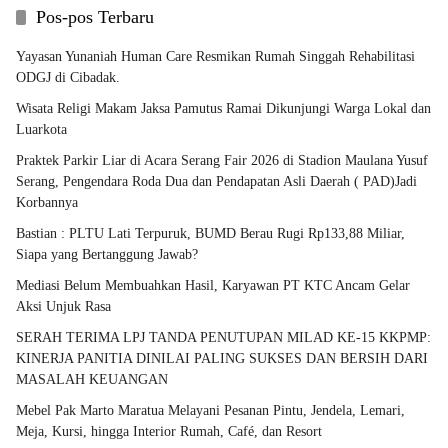
Pos-pos Terbaru
Yayasan Yunaniah Human Care Resmikan Rumah Singgah Rehabilitasi
ODGJ di Cibadak.
Wisata Religi Makam Jaksa Pamutus Ramai Dikunjungi Warga Lokal dan
Luarkota
Praktek Parkir Liar di Acara Serang Fair 2026 di Stadion Maulana Yusuf
Serang, Pengendara Roda Dua dan Pendapatan Asli Daerah ( PAD)Jadi
Korbannya
Bastian : PLTU Lati Terpuruk, BUMD Berau Rugi Rp133,88 Miliar,
Siapa yang Bertanggung Jawab?
Mediasi Belum Membuahkan Hasil, Karyawan PT KTC Ancam Gelar
Aksi Unjuk Rasa
SERAH TERIMA LPJ TANDA PENUTUPAN MILAD KE-15 KKPMP:
KINERJA PANITIA DINILAI PALING SUKSES DAN BERSIH DARI
MASALAH KEUANGAN
Mebel Pak Marto Maratua Melayani Pesanan Pintu, Jendela, Lemari,
Meja, Kursi, hingga Interior Rumah, Café, dan Resort