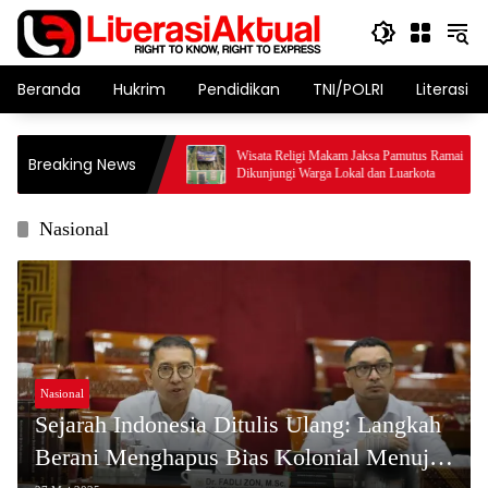
Langsung
ke
konten
Beranda
Hukrim
Pendidikan
TNI/POLRI
Literasi T
re Resmikan Rumah
Wisata Religi Makam Jaksa Pamutus Ramai
Breaking News
 Cibadak.
Dikunjungi Warga Lokal dan Luarkota
Nasional
Nasional
Sejarah Indonesia Ditulis Ulang: Langkah
Berani Menghapus Bias Kolonial Menuju