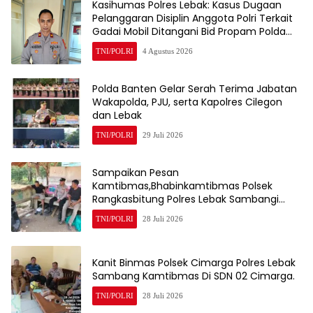
Kasihumas Polres Lebak: Kasus Dugaan
Pelanggaran Disiplin Anggota Polri Terkait
Gadai Mobil Ditangani Bid Propam Polda
Banten
TNI/POLRI
4 Agustus 2026
Polda Banten Gelar Serah Terima Jabatan
Wakapolda, PJU, serta Kapolres Cilegon
dan Lebak
TNI/POLRI
29 Juli 2026
Sampaikan Pesan
Kamtibmas,Bhabinkamtibmas Polsek
Rangkasbitung Polres Lebak Sambangi
Warga Kampung Cisalam
TNI/POLRI
28 Juli 2026
Kanit Binmas Polsek Cimarga Polres Lebak
Sambang Kamtibmas Di SDN 02 Cimarga.
TNI/POLRI
28 Juli 2026