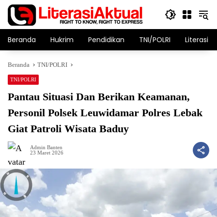
Langsung
ke
konten
Beranda
Hukrim
Pendidikan
TNI/POLRI
Literasi T
Beranda
TNI/POLRI
TNI/POLRI
Pantau Situasi Dan Berikan Keamanan,
Personil Polsek Leuwidamar Polres Lebak
Giat Patroli Wisata Baduy
Admin Banten
23 Maret 2026