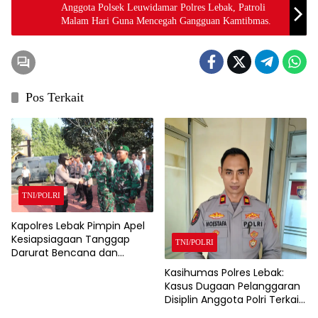
Anggota Polsek Leuwidamar Polres Lebak, Patroli
Malam Hari Guna Mencegah Gangguan Kamtibmas.
Pos Terkait
TNI/POLRI
Kapolres Lebak Pimpin Apel
Kesiapsiagaan Tanggap
TNI/POLRI
Darurat Bencana dan
Karhutla Tahun 2026
Kasihumas Polres Lebak:
Kasus Dugaan Pelanggaran
Disiplin Anggota Polri Terkait
Gadai Mobil Ditangani Bid