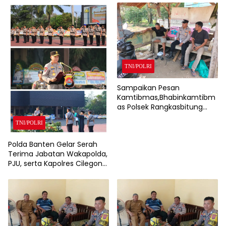
Propam Polda Banten
TNI/POLRI
Sampaikan Pesan
Kamtibmas,Bhabinkamtibm
as Polsek Rangkasbitung
Polres Lebak Sambangi
TNI/POLRI
Warga Kampung Cisalam
Polda Banten Gelar Serah
Terima Jabatan Wakapolda,
PJU, serta Kapolres Cilegon
dan Lebak