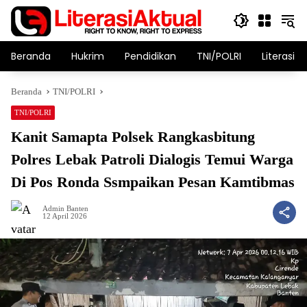
Langsung
ke
konten
Beranda
Hukrim
Pendidikan
TNI/POLRI
Literasi T
Beranda
TNI/POLRI
TNI/POLRI
Kanit Samapta Polsek Rangkasbitung
Polres Lebak Patroli Dialogis Temui Warga
Di Pos Ronda Ssmpaikan Pesan Kamtibmas
Admin Banten
12 April 2026