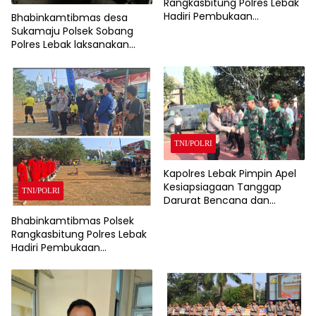
Rangkasbitung Polres Lebak
Hadiri Pembukaan
Bhabinkamtibmas desa
Turnamen Sepak Bola
Sukamaju Polsek Sobang
Pordes Cup 2026 Desa
Polres Lebak laksanakan
Citeras Tingkat RT
Sambang di Desa binaanya
TNI/POLRI
Kapolres Lebak Pimpin Apel
Kesiapsiagaan Tanggap
TNI/POLRI
Darurat Bencana dan
Karhutla Tahun 2026
Bhabinkamtibmas Polsek
Rangkasbitung Polres Lebak
Hadiri Pembukaan
Turnamen Sepak Bola Liga
Desa Nameng Tingkat RT