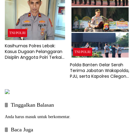
TNI/POLRI
Kasihumas Polres Lebak:
Kasus Dugaan Pelanggaran
TNI/POLRI
Disiplin Anggota Polri Terkait
Gadai Mobil Ditangani Bid
Polda Banten Gelar Serah
Propam Polda Banten
Terima Jabatan Wakapolda,
PJU, serta Kapolres Cilegon
dan Lebak
Tinggalkan Balasan
Anda harus
masuk
untuk berkomentar.
Baca Juga