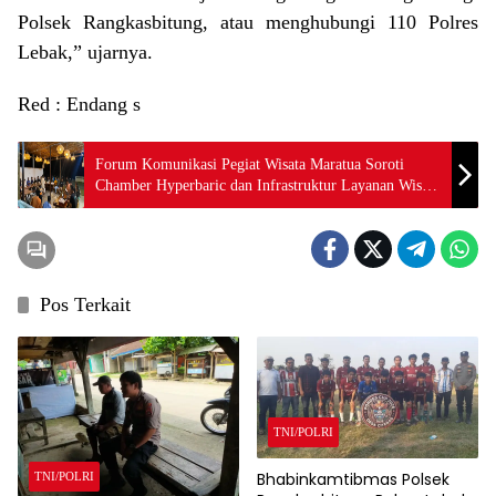
Polsek Rangkasbitung, atau menghubungi 110 Polres
Lebak,” ujarnya.
Red : Endang s
Forum Komunikasi Pegiat Wisata Maratua Soroti
Chamber Hyperbaric dan Infrastruktur Layanan Wisata
Maratua
Pos Terkait
TNI/POLRI
Bhabinkamtibmas Polsek
TNI/POLRI