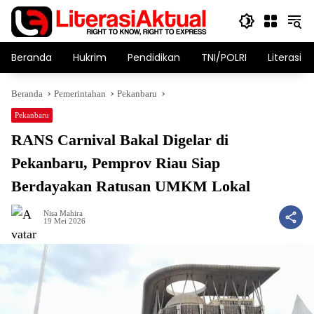
Langsung
ke
konten
Beranda
Hukrim
Pendidikan
TNI/POLRI
Literasi T
Beranda
Pemerintahan
Pekanbaru
Pekanbaru
RANS Carnival Bakal Digelar di
Pekanbaru, Pemprov Riau Siap
Berdayakan Ratusan UMKM Lokal
Nisa Mahira
19 Mei 2026