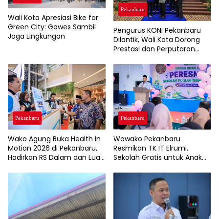
Pekanbaru
Wali Kota Apresiasi Bike for
Green City: Gowes Sambil
Pengurus KONI Pekanbaru
Jaga Lingkungan
Dilantik, Wali Kota Dorong
Prestasi dan Perputaran
Ekonomi Lewat Event
Olahraga
Pekanbaru
Pekanbaru
Wako Agung Buka Health in
Wawako Pekanbaru
Motion 2026 di Pekanbaru,
Resmikan TK IT Elrumi,
Hadirkan RS Dalam dan Luar
Sekolah Gratis untuk Anak
Negeri untuk Edukasi
Kurang Mampu Dukung
Kesehatan Masyarakat
Wajib Belajar 13 Tahun