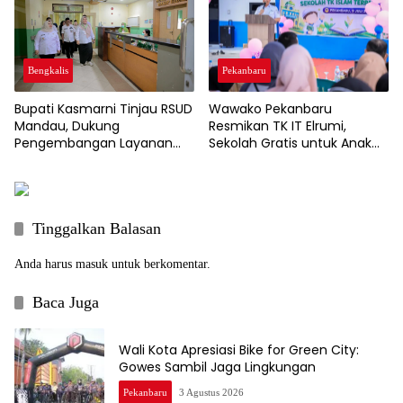
Pekanbaru
Bengkalis
Wawako Pekanbaru
Bupati Kasmarni Tinjau RSUD
Resmikan TK IT Elrumi,
Mandau, Dukung
Sekolah Gratis untuk Anak
Pengembangan Layanan
Kurang Mampu Dukung
Jantung dan Ortopedi
Wajib Belajar 13 Tahun
Tinggalkan Balasan
Anda harus
masuk
untuk berkomentar.
Baca Juga
Wali Kota Apresiasi Bike for Green City:
Gowes Sambil Jaga Lingkungan
Pekanbaru
3 Agustus 2026