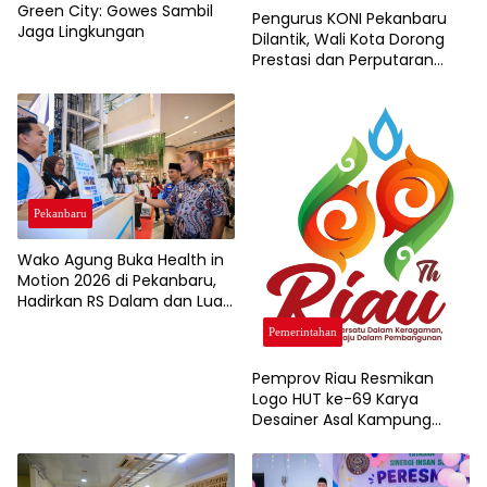
Green City: Gowes Sambil
Pengurus KONI Pekanbaru
Jaga Lingkungan
Dilantik, Wali Kota Dorong
Prestasi dan Perputaran
Ekonomi Lewat Event
Olahraga
Pekanbaru
Wako Agung Buka Health in
Motion 2026 di Pekanbaru,
Hadirkan RS Dalam dan Luar
Negeri untuk Edukasi
Pemerintahan
Kesehatan Masyarakat
Pemprov Riau Resmikan
Logo HUT ke-69 Karya
Desainer Asal Kampung
Rempak Siak, Simbol Filosofi
Harmoni dan Budaya
Melayu