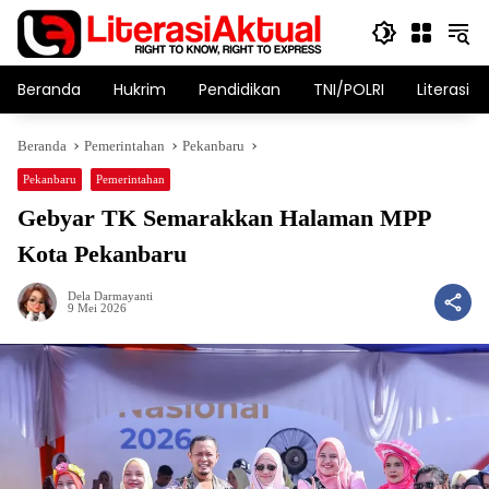
Langsung
ke
konten
Beranda
Hukrim
Pendidikan
TNI/POLRI
Literasi T
Beranda
Pemerintahan
Pekanbaru
Pekanbaru
Pemerintahan
Gebyar TK Semarakkan Halaman MPP
Kota Pekanbaru
Dela Darmayanti
9 Mei 2026