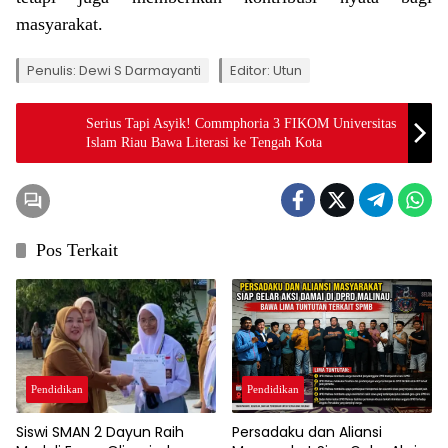
masyarakat.
Penulis: Dewi S Darmayanti
Editor: Utun
Serius Tapi Asyik! Commphoria 3 FIKOM Universitas
Islam Riau Bawa Literasi ke Tengah Kota
Pos Terkait
Pendidikan
Pendidikan
Persadaku dan Aliansi
Siswi SMAN 2 Dayun Raih