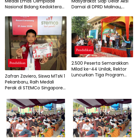
Masyarakat Siap Gelar Aksi
Medali Emas Olimpiade
Damai di DPRD Malinau,
Nasional Bidang Kedokteran
Bawa Lima Tuntutan Terkait
Dasar 2026
SPMB
Pendidikan
2.500 Peserta Semarakkan
Pendidikan
Milad ke-44 Unilak, Rektor
Luncurkan Tiga Program
Zafran Zaviero, Siswa MTsN 1
Pascasarjana Baru
Pekanbaru, Raih Medali
Perak di STEMCo Singapore
2026