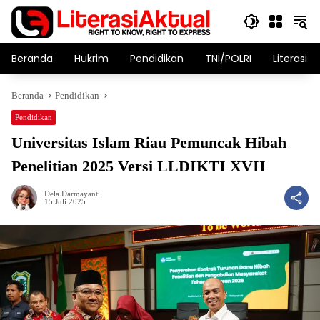
Langsung
ke
konten
Beranda
Hukrim
Pendidikan
TNI/POLRI
Literasi T
Beranda
Pendidikan
Pendidikan
Universitas Islam Riau Pemuncak Hibah
Penelitian 2025 Versi LLDIKTI XVII
Dela Darmayanti
15 Juli 2025