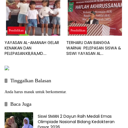
Pendidikan
Pendidikan
YAYASAN AL-AMANAH GELAR
TERHARU DAN BANGGA
KENAIKAN DAN
WARNAI PELEPASAN SISWA &
PELEPASAN:KB,RA,MD.
SISWI YAYASAN AL
GENERASI HEBAT DIMULAI DARI
AMANAH:TEKANKAN
PENDIDIKAN ANAK USIA DINI
PENTINGNYA PENDIDIKAN
BERKELANJUTAN
Tinggalkan Balasan
Anda harus
masuk
untuk berkomentar.
Baca Juga
Siswi SMAN 2 Dayun Raih Medali Emas
Olimpiade Nasional Bidang Kedokteran
Dasar 2026