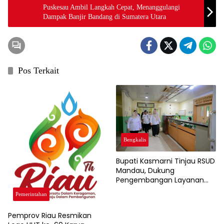
Puskesau Ambil Langkah Cepat, Menanggulangi
Dampak Banjir Bandang di Sumatera Utara
Pos Terkait
Bengkalis
Bupati Kasmarni Tinjau RSUD
Mandau, Dukung
Pengembangan Layanan
Jantung dan Ortopedi
Pemerintahan
Pemprov Riau Resmikan