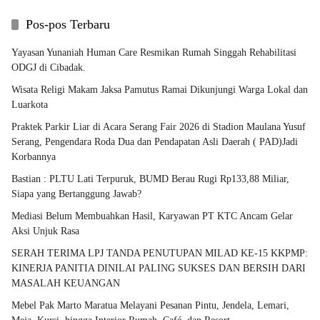
Pos-pos Terbaru
Yayasan Yunaniah Human Care Resmikan Rumah Singgah Rehabilitasi
ODGJ di Cibadak.
Wisata Religi Makam Jaksa Pamutus Ramai Dikunjungi Warga Lokal dan
Luarkota
Praktek Parkir Liar di Acara Serang Fair 2026 di Stadion Maulana Yusuf
Serang, Pengendara Roda Dua dan Pendapatan Asli Daerah ( PAD)Jadi
Korbannya
Bastian : PLTU Lati Terpuruk, BUMD Berau Rugi Rp133,88 Miliar,
Siapa yang Bertanggung Jawab?
Mediasi Belum Membuahkan Hasil, Karyawan PT KTC Ancam Gelar
Aksi Unjuk Rasa
SERAH TERIMA LPJ TANDA PENUTUPAN MILAD KE-15 KKPMP:
KINERJA PANITIA DINILAI PALING SUKSES DAN BERSIH DARI
MASALAH KEUANGAN
Mebel Pak Marto Maratua Melayani Pesanan Pintu, Jendela, Lemari,