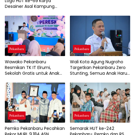
Logo HUT ke-69 Karya
Desainer Asal Kampung
Rempak Siak, Simbol Filosofi
Harmoni dan Budaya
Melayu
Pekanbaru
Pekanbaru
Wawako Pekanbaru
Wali Kota Agung Nugroho
Resmikan TK IT Elrumi,
Targetkan Pekanbaru Zero
Sekolah Gratis untuk Anak
Stunting, Semua Anak Harus
Kurang Mampu Dukung
Tumbuh Sehat
Wajib Belajar 13 Tahun
Pekanbaru
Pekanbaru
Semarak HUT ke-242
Pemko Pekanbaru Pecahkan
Pekanbaru, Pemko dan RS
Rekor MURI, 9.184 ASN