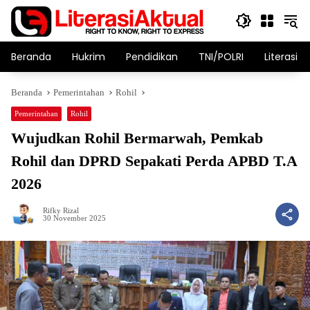
Langsung
ke
konten
Beranda
Hukrim
Pendidikan
TNI/POLRI
Literasi T
Beranda
Pemerintahan
Rohil
Pemerintahan
Rohil
Wujudkan Rohil Bermarwah, Pemkab
Rohil dan DPRD Sepakati Perda APBD T.A
2026
Rifky Rizal
30 November 2025